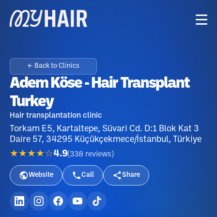
← Back to Clinics
Adem Köse - Hair Transplant
Turkey
Hair transplantation clinic
Torkam E5, Kartaltepe, Süvari Cd. D:1 Blok Kat 3
Daire 57, 34295 Küçükçekmece/İstanbul, Türkiye
★★★★☆
4.9
(
338
reviews
)
Website
Call
Share