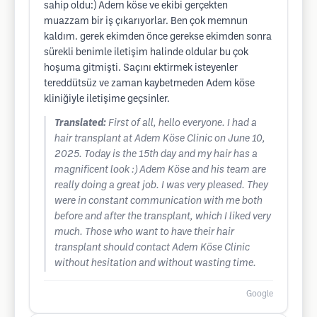
sahip oldu:) Adem köse ve ekibi gerçekten
muazzam bir iş çıkarıyorlar. Ben çok memnun
kaldım. gerek ekimden önce gerekse ekimden sonra
sürekli benimle iletişim halinde oldular bu çok
hoşuma gitmişti. Saçını ektirmek isteyenler
tereddütsüz ve zaman kaybetmeden Adem köse
kliniğiyle iletişime geçsinler.
Translated:
First of all, hello everyone. I had a
hair transplant at Adem Köse Clinic on June 10,
2025. Today is the 15th day and my hair has a
magnificent look :) Adem Köse and his team are
really doing a great job. I was very pleased. They
were in constant communication with me both
before and after the transplant, which I liked very
much. Those who want to have their hair
transplant should contact Adem Köse Clinic
without hesitation and without wasting time.
Google