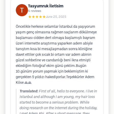
Tasyumruk İletisim
4
reviews
★★★★★
June 25, 2025
Öncelikle herkese selamlar İstanbul da yaşıyorum
yaşım genç olmasına rağmen saçlarım dökülmeye
başlaması cidden dert olmaya başlamıştı bayram
üzeri internette araştırma yaparken adem abiyle
tanıştım kısa bi mesajlaşmadan sonra kliniğine
davet ettiler çok sıcak bi ortam var adem abinin
güzel sohbetine ve candanlığı beni ikna etmişti
eklediğim fotoğraf ekim günü çektim.Bugün
10.günüm yorum yapmak için beklemiştim ki
gerçekten 5 yıldızı hakediyorlar.Teşekkürler Adem
Köse 🙏🙏
Translated:
First of all, hello to everyone. I live in
Istanbul and although I am young, my hair loss
started to become a serious problem. While
doing research on the internet during the holiday,
I met Adem Abi. After a short message, they