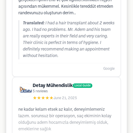
gerçekten işinin ehli ve çok ilgililer.Klinikleri hijyen
açısından mükemmel. Kesinlikle tereddüt etmeden
randevunuzu oluşturun derim..
Translated:
I had a hair transplant about 2 weeks
ago. I had no problems. Mr. Adem and his team
are really experts in their field and very caring.
Their clinic is perfect in terms of hygiene. I
definitely recommend making an appointment
without hesitation.
Google
Detay Mühendislik
Local Guide
5
reviews
★★★★★
June 21, 2025
ne kadar kelam etsek az kalır, deneyimlemeniz
lazım. sorunsuz bir operasyon, saç ekiminin kolay
olduğunu adem hocamızla deneyimlemiş olduk,
emeklerine sağlık