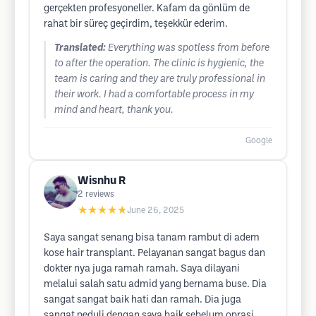
gerçekten profesyoneller. Kafam da gönlüm de
rahat bir süreç geçirdim, teşekkür ederim.
Translated:
Everything was spotless from before
to after the operation. The clinic is hygienic, the
team is caring and they are truly professional in
their work. I had a comfortable process in my
mind and heart, thank you.
Google
Wisnhu R
2
reviews
★★★★★
June 26, 2025
Saya sangat senang bisa tanam rambut di adem
kose hair transplant. Pelayanan sangat bagus dan
dokter nya juga ramah ramah. Saya dilayani
melalui salah satu admid yang bernama buse. Dia
sangat sangat baik hati dan ramah. Dia juga
sangat peduli dengan saya baik sebelum oprasi