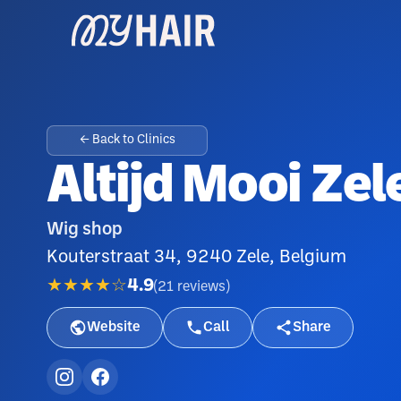
← Back to Clinics
Altijd Mooi Zel
Wig shop
Kouterstraat 34, 9240 Zele, Belgium
★★★★☆
4.9
(
21
reviews
)
Website
Call
Share