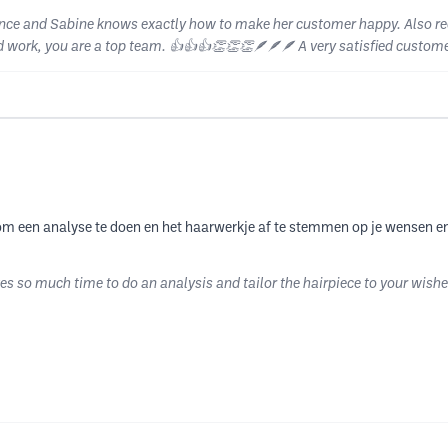
ience and Sabine knows exactly how to make her customer happy. Also rec
od work, you are a top team. 👍👍👍👏👏👏🪶🪶🪶 A very satisfied custome
jd om een analyse te doen en het haarwerkje af te stemmen op je wensen 
s so much time to do an analysis and tailor the hairpiece to your wishe