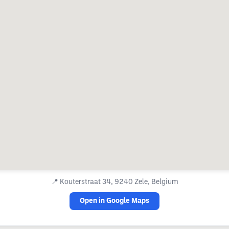
📍
Kouterstraat 34, 9240 Zele, Belgium
Open in Google Maps