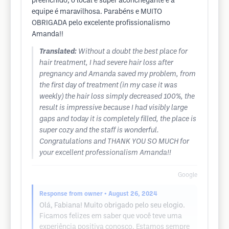
preenchido, o local é super aconchegante e a
equipe é maravilhosa. Parabéns e MUITO
OBRIGADA pelo excelente profissionalismo
Amanda!!
Translated:
Without a doubt the best place for
hair treatment, I had severe hair loss after
pregnancy and Amanda saved my problem, from
the first day of treatment (in my case it was
weekly) the hair loss simply decreased 100%, the
result is impressive because I had visibly large
gaps and today it is completely filled, the place is
super cozy and the staff is wonderful.
Congratulations and THANK YOU SO MUCH for
your excellent professionalism Amanda!!
Google
Response from owner
• August 26, 2024
Olá, Fabiana! Muito obrigado pelo seu elogio.
Ficamos felizes em saber que você teve uma
experiência positiva conosco. Estamos sempre