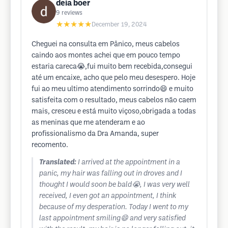
deia boer
9
reviews
★★★★★
December 19, 2024
Cheguei na consulta em Pânico, meus cabelos
caindo aos montes achei que em pouco tempo
estaria careca😭,fui muito bem recebida,consegui
até um encaixe, acho que pelo meu desespero. Hoje
fui ao meu ultimo atendimento sorrindo😄 e muito
satisfeita com o resultado, meus cabelos não caem
mais, cresceu e está muito viçoso,obrigada a todas
as meninas que me atenderam e ao
profissionalismo da Dra Amanda, super
recomento.
Translated:
I arrived at the appointment in a
panic, my hair was falling out in droves and I
thought I would soon be bald😭, I was very well
received, I even got an appointment, I think
because of my desperation. Today I went to my
last appointment smiling😄 and very satisfied