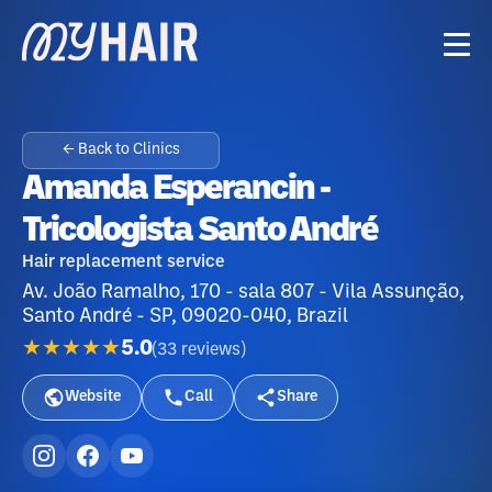
← Back to Clinics
Amanda Esperancin -
Tricologista Santo André
Hair replacement service
Av. João Ramalho, 170 - sala 807 - Vila Assunção,
Santo André - SP, 09020-040, Brazil
★★★★★
5.0
(
33
reviews
)
Website
Call
Share