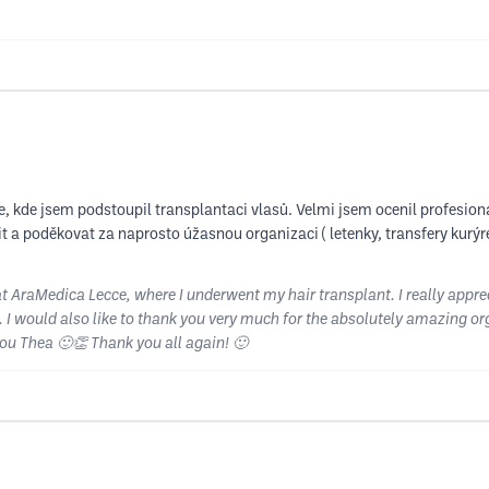
de jsem podstoupil transplantaci vlasů. Velmi jsem ocenil profesionální
 a poděkovat za naprosto úžasnou organizaci ( letenky, transfery kurýre
 at AraMedica Lecce, where I underwent my hair transplant. I really appre
I would also like to thank you very much for the absolutely amazing organ
you Thea 🙂👏 Thank you all again! 🙂