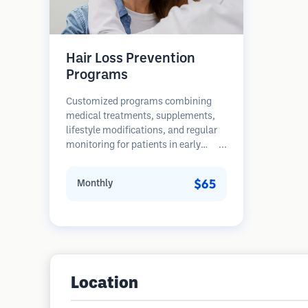
Hair Loss Prevention
Programs
Customized programs combining
medical treatments, supplements,
lifestyle modifications, and regular
monitoring for patients in early
stages of hair loss. Focus on
prevention rather than restoration.
$65
Monthly
Location