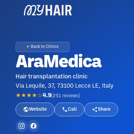
← Back to Clinics
AraMedica
Hair transplantation clinic
Via Lequile, 37, 73100 Lecce LE, Italy
★★★★☆
4.9
(
251
reviews
)
Website
Call
Share