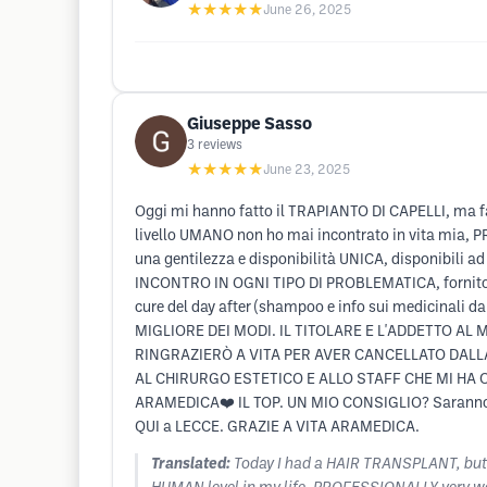
★★★★★
June 26, 2025
Giuseppe Sasso
3
reviews
★★★★★
June 23, 2025
Oggi mi hanno fatto il TRAPIANTO DI CAPELLI, ma fac
livello UMANO non ho mai incontrato in vita mia, P
una gentilezza e disponibilità UNICA, disponibili 
INCONTRO IN OGNI TIPO DI PROBLEMATICA, fornito div
cure del day after (shampoo e info sui medicinali d
MIGLIORE DEI MODI. IL TITOLARE E L'ADDETTO A
RINGRAZIERÒ A VITA PER AVER CANCELLATO DALLA
AL CHIRURGO ESTETICO E ALLO STAFF CHE MI H
ARAMEDICA❤️ IL TOP. UN MIO CONSIGLIO? Saranno a
QUI a LECCE. GRAZIE A VITA ARAMEDICA.
Translated:
Today I had a HAIR TRANSPLANT, but I 