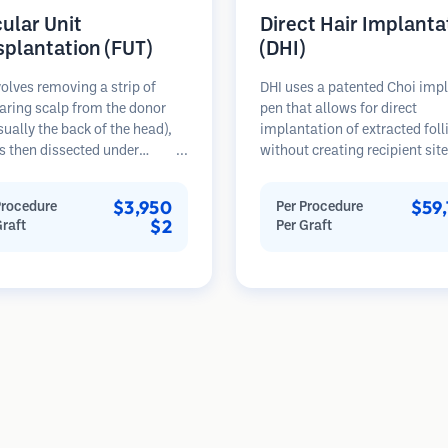
cular Unit
Direct Hair Implanta
splantation (FUT)
(DHI)
olves removing a strip of
DHI uses a patented Choi imp
aring scalp from the donor
pen that allows for direct
sually the back of the head),
implantation of extracted foll
s then dissected under
without creating recipient sit
opes into individual
beforehand. This technique p
lar units. These units are
more precise control over dep
$3,950
$59
Procedure
Per Procedure
anted into the recipient area.
direction, and angle of impla
$2
Graft
Per Graft
thod typically yields more
hairs, potentially offering den
in a single session but leaves a
results and faster healing.
car.