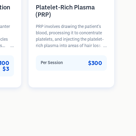
tion
Platelet-Rich Plasma
(PRP)
lanter
PRP involves drawing the patient's
blood, processing it to concentrate
icles
platelets, and injecting the platelet-
es
rich plasma into areas of hair loss.
rovides
Growth factors in platelets can
th,
stimulate dormant follicles, improve
,100
$300
Per Session
nted
hair thickness, and slow hair loss
$3
ser
progression. Multiple sessions are
typically required.