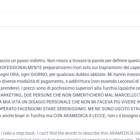
cio un passo indietro. Non riesco a trovare le parole per definire ques
ROFESSIONALMENTE preparatissimi (non solo sui trapiantomi dei capelli) 
ad ogni ORA, ogni GIORNO, per qualsiasi dubbio abbiate. Mi hanno messo
erse modalità di pagamento, e addirittura (non essendo Leccese) di pe
a prendere). I prezzi sono di pochissimo superiori alla Turchia (qualche
L MARKETING, DUE PERSONE CHE NON DIMENTICHERÒ MAI, MARCELLO (T
 MIA VITA UN DISAGIO PERSONALE CHE NON MI FACEVA PIÙ VIVERE IN
A OPERATO FACENDOMI STARE SERENISSIMO. ME NE SONO USCITO ST
nche bravi in Turchia ma CON ARAMEDICA A LECCE, non c è bisogno d
take a step back. I can't find the words to describe this ARAMEDICA clini