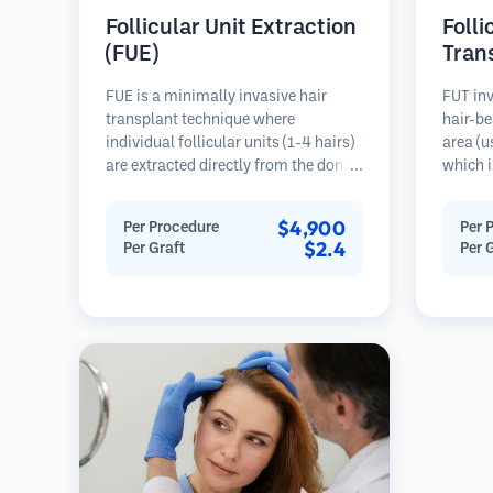
Follicular Unit Extraction
Folli
(FUE)
Tran
FUE is a minimally invasive hair
FUT inv
transplant technique where
hair-be
individual follicular units (1-4 hairs)
area (u
are extracted directly from the donor
which i
area using micro punches (0.7-
microsc
1.0mm). The follicles are then
follicu
$4,900
Per Procedure
Per 
implanted into recipient sites in
transpl
$2.4
Per Graft
Per 
balding areas. This method leaves
This me
tiny, barely visible scars and allows
grafts 
for faster healing compared to strip
linear s
harvesting methods.