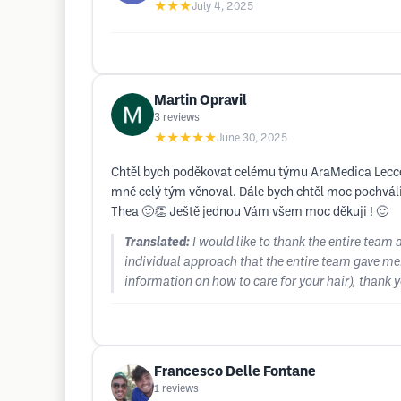
★★★
July 4, 2025
Martin Opravil
3
reviews
★★★★★
June 30, 2025
Chtěl bych poděkovat celému týmu AraMedica Lecce, k
mně celý tým věnoval. Dále bych chtěl moc pochválit
Thea 🙂👏 Ještě jednou Vám všem moc děkuji ! 🙂
Translated:
I would like to thank the entire team
individual approach that the entire team gave me. 
information on how to care for your hair), thank 
Francesco Delle Fontane
1
reviews