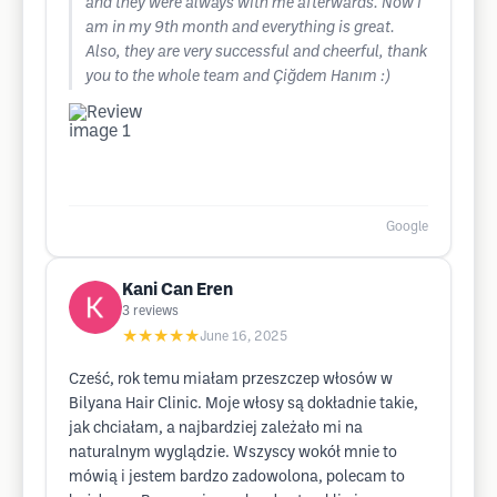
and they were always with me afterwards. Now I
am in my 9th month and everything is great.
Also, they are very successful and cheerful, thank
you to the whole team and Çiğdem Hanım :)
Google
Kani Can Eren
3
reviews
★★★★★
June 16, 2025
Cześć, rok temu miałam przeszczep włosów w
Bilyana Hair Clinic. Moje włosy są dokładnie takie,
jak chciałam, a najbardziej zależało mi na
naturalnym wyglądzie. Wszyscy wokół mnie to
mówią i jestem bardzo zadowolona, ​​polecam to