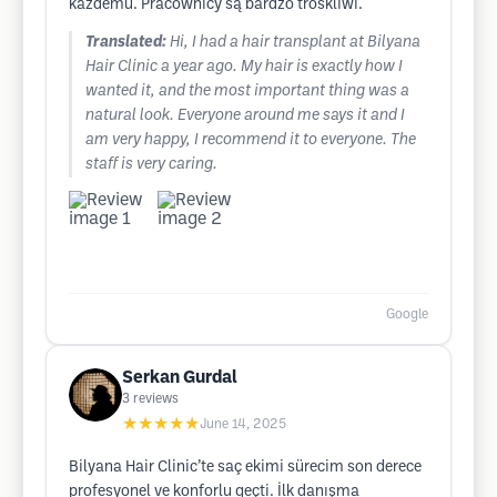
każdemu. Pracownicy są bardzo troskliwi.
Translated:
Hi, I had a hair transplant at Bilyana
Hair Clinic a year ago. My hair is exactly how I
wanted it, and the most important thing was a
natural look. Everyone around me says it and I
am very happy, I recommend it to everyone. The
staff is very caring.
Google
Serkan Gurdal
3
reviews
★★★★★
June 14, 2025
Bilyana Hair Clinic’te saç ekimi sürecim son derece
profesyonel ve konforlu geçti. İlk danışma