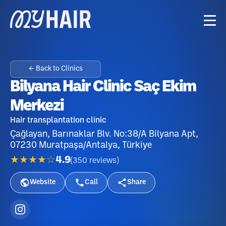
← Back to Clinics
Bilyana Hair Clinic Saç Ekim
Merkezi
Hair transplantation clinic
Çağlayan, Barınaklar Blv. No:38/A Bilyana Apt,
07230 Muratpaşa/Antalya, Türkiye
★★★★☆
4.9
(
350
reviews
)
Website
Call
Share