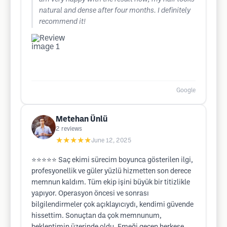
natural and dense after four months. I definitely
recommend it!
Google
Metehan Ünlü
2
reviews
★★★★★
June 12, 2025
⭐️⭐️⭐️⭐️⭐️ Saç ekimi sürecim boyunca gösterilen ilgi,
profesyonellik ve güler yüzlü hizmetten son derece
memnun kaldım. Tüm ekip işini büyük bir titizlikle
yapıyor. Operasyon öncesi ve sonrası
bilgilendirmeler çok açıklayıcıydı, kendimi güvende
hissettim. Sonuçtan da çok memnunum,