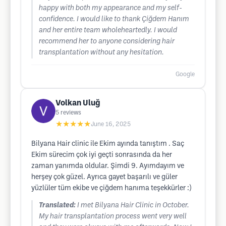
happy with both my appearance and my self-
confidence. I would like to thank Çiğdem Hanım
and her entire team wholeheartedly. I would
recommend her to anyone considering hair
transplantation without any hesitation.
Google
Volkan Uluğ
5
reviews
★★★★★
June 16, 2025
Bilyana Hair clinic ile Ekim ayında tanıştım . Saç
Ekim sürecim çok iyi geçti sonrasında da her
zaman yanımda oldular. Şimdi 9. Ayımdayım ve
herşey çok güzel. Ayrıca gayet başarılı ve güler
yüzlüler tüm ekibe ve çiğdem hanıma teşekkürler :)
Translated:
I met Bilyana Hair Clinic in October.
My hair transplantation process went very well