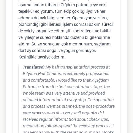
aşamasından itibaren Çiğdem patroniçeye çok
teşekkür ediyorum, tüm ekip çok ilgiliydi ve her
adımda detaylı bilgi verdiler. Operasyon ve süreç
planlandığı gibi ilerledi,işlem sonrası bakım süreci
de çok iyi organize edilmişti; kontroller, ilaç takibi
ve iyileşme süreci hakkında düzenli bilgilendirme
aldım. Şu an sonuçtan çok memnunum, saçlarım
dört ay sonrası doğal ve yoğun görünüyor.
Kesinlikle tavsiye ederim!
Translated:
My hair transplantation process at
Bilyana Hair Clinic was extremely professional
and comfortable. I would like to thank Çiğdem
Patronice from the first consultation stage, the
whole team was very attentive and provided
detailed information at every step. The operation
and process went as planned, the post-procedure
care process was also very well organized; I
received regular information about check-ups,
medication follow-up and the recovery process. I
am very happy with the result now, my hair looks