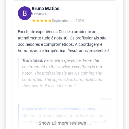
Bruna Matias
1
reviews
★★★★★
September 14, 2024
Excelente experiência. Desde o ambiente ao
atendimento tudo é nota 10. Os profissionais são
acolhedores e comprometidos. A abordagem é
humanizada e terapêutica. Resultados excelentes!
Translated:
Excellent experience. From the
environment to the service, everything is top
notch. The professionals are welcoming and
committed. The approach is humanized and
therapeutic. Excellent results!
Google
Response from owner
• September 25, 2024
Querida! Gratidão pelo carinho! Fazemos tudo
com muito amor de maneira personalizada <3
Show 10 more reviews ...