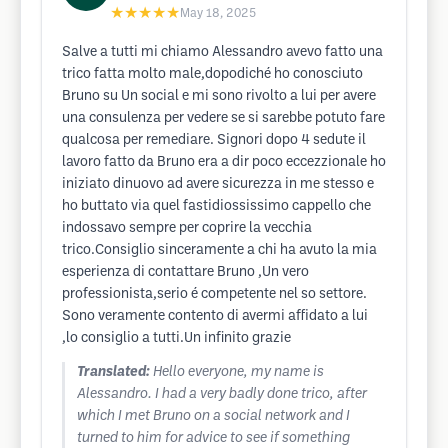
★★★★★
May 18, 2025
Salve a tutti mi chiamo Alessandro avevo fatto una
trico fatta molto male,dopodiché ho conosciuto
Bruno su Un social e mi sono rivolto a lui per avere
una consulenza per vedere se si sarebbe potuto fare
qualcosa per remediare. Signori dopo 4 sedute il
lavoro fatto da Bruno era a dir poco eccezzionale ho
iniziato dinuovo ad avere sicurezza in me stesso e
ho buttato via quel fastidiossissimo cappello che
indossavo sempre per coprire la vecchia
trico.Consiglio sinceramente a chi ha avuto la mia
esperienza di contattare Bruno ,Un vero
professionista,serio é competente nel so settore.
Sono veramente contento di avermi affidato a lui
,lo consiglio a tutti.Un infinito grazie
Translated:
Hello everyone, my name is
Alessandro. I had a very badly done trico, after
which I met Bruno on a social network and I
turned to him for advice to see if something