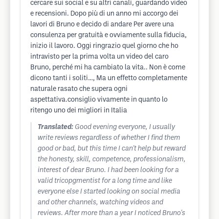
cercare sui social e su altri canali, guardando video
e recensioni. Dopo più di un anno mi accorgo dei
lavori di Bruno e decido di andare Per avere una
consulenza per gratuità e ovviamente sulla fiducia,
inizio il lavoro. Oggi ringrazio quel giorno che ho
intravisto per la prima volta un video del caro
Bruno, perché mi ha cambiato la vita.. Non è come
dicono tanti i soliti…, Ma un effetto completamente
naturale rasato che supera ogni
aspettativa.consiglio vivamente in quanto lo
ritengo uno dei migliori in Italia
Translated:
Good evening everyone, I usually
write reviews regardless of whether I find them
good or bad, but this time I can't help but reward
the honesty, skill, competence, professionalism,
interest of dear Bruno. I had been looking for a
valid tricopgmentist for a long time and like
everyone else I started looking on social media
and other channels, watching videos and
reviews. After more than a year I noticed Bruno's