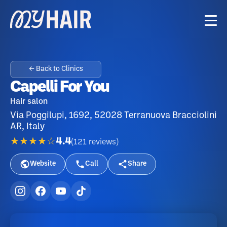
← Back to Clinics
Capelli For You
Hair salon
Via Poggilupi, 1692, 52028 Terranuova Bracciolini
AR, Italy
★★★★☆
4.4
(
121
reviews
)
Website
Call
Share