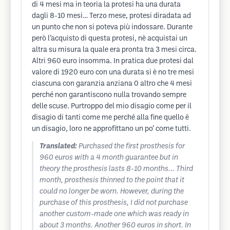
di 4 mesi ma in teoria la protesi ha una durata
dagli 8-10 mesi… Terzo mese, protesi diradata ad
un punto che non si poteva più indossare. Durante
però l’acquisto di questa protesi, nè acquistai un
altra su misura la quale era pronta tra 3 mesi circa.
Altri 960 euro insomma. In pratica due protesi dal
valore di 1920 euro con una durata si è no tre mesi
ciascuna con garanzia anziana 0 altro che 4 mesi
perché non garantiscono nulla trovando sempre
delle scuse. Purtroppo del mio disagio come per il
disagio di tanti come me perché alla fine quello è
un disagio, loro ne approfittano un po’ come tutti.
Translated:
Purchased the first prosthesis for
960 euros with a 4 month guarantee but in
theory the prosthesis lasts 8-10 months... Third
month, prosthesis thinned to the point that it
could no longer be worn. However, during the
purchase of this prosthesis, I did not purchase
another custom-made one which was ready in
about 3 months. Another 960 euros in short. In