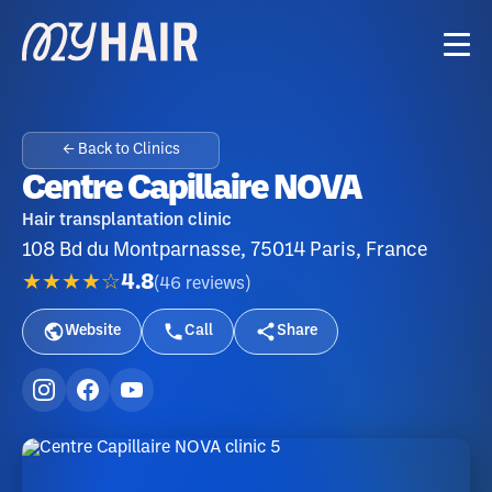
← Back to Clinics
Centre Capillaire NOVA
Hair transplantation clinic
108 Bd du Montparnasse, 75014 Paris, France
★★★★☆
4.8
(
46
reviews
)
Website
Call
Share