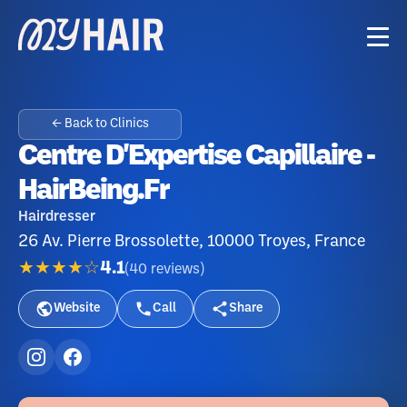
← Back to Clinics
Centre D'Expertise Capillaire -
HairBeing.fr
Hairdresser
26 Av. Pierre Brossolette, 10000 Troyes, France
★★★★☆
4.1
(
40
reviews
)
Website
Call
Share