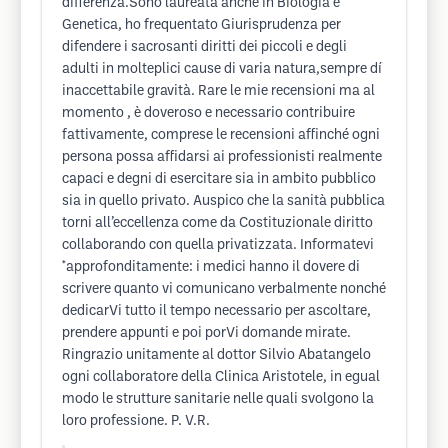
differenza.Sono laureata anche in Biologia e
Genetica, ho frequentato Giurisprudenza per
difendere i sacrosanti diritti dei piccoli e degli
adulti in molteplici cause di varia natura,sempre dí
inaccettabile gravità. Rare le mie recensioni ma al
momento , è doveroso e necessario contribuire
fattivamente, comprese le recensioni affinché ogni
persona possa affidarsi ai professionisti realmente
capaci e degni di esercitare sia in ambito pubblico
sia in quello privato. Auspico che la sanità pubblica
torni all’eccellenza come da Costituzionale diritto
collaborando con quella privatizzata. Informatevi
*approfonditamente: i medici hanno il dovere di
scrivere quanto vi comunicano verbalmente nonché
dedicarVi tutto il tempo necessario per ascoltare,
prendere appunti e poi porVi domande mirate.
Ringrazio unitamente al dottor Silvio Abatangelo
ogni collaboratore della Clinica Aristotele, in egual
modo le strutture sanitarie nelle quali svolgono la
loro professione. P. V.R.