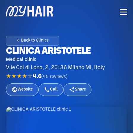
← Back to Clinics
CLINICA ARISTOTELE
Medical clinic
V.le Col di Lana, 2, 20136 Milano MI, Italy
★★★★☆
4.6
(
45
reviews
)
Website
Call
Share