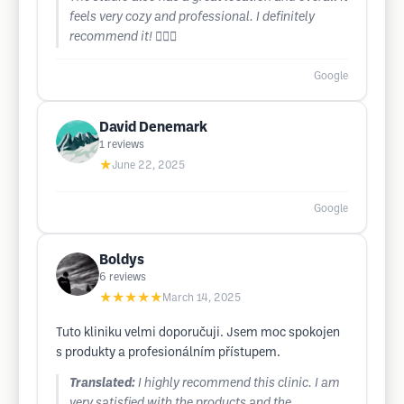
feels very cozy and professional. I definitely
recommend it! 💇‍♀️✨
Google
David Denemark
1
reviews
★
June 22, 2025
Google
Boldys
6
reviews
★★★★★
March 14, 2025
Tuto kliniku velmi doporučuji. Jsem moc spokojen
s produkty a profesionálním přístupem.
Translated:
I highly recommend this clinic. I am
very satisfied with the products and the