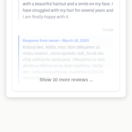
with a beautiful haircut and a smile on my face. I
have struggled with my hair for several years and
I am finally happy with it.
Google
Response from owner
• March 18, 2025
Krásný den, Adélo, moc Vám děkujeme za
milou recenzi. Jsme opravdu rádi, že od nás
vždy odcházíte spokojená. Děkujeme za Vaší
důvěru a těšíme se na další návštěvu. Hezký
den, Lenka Kašpaříková, majitelka CLINICAL
HAIR&HEALTH
Show 10 more reviews ...