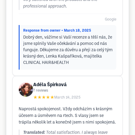
professional approach.
Google
Response from owner
• March 18, 2025
Dobrý den, vážíme si Vaší recenze a těší nás, že
jsme splnily Vaše očekávání a pomoc od nás
funguje. Děkujeme za důvěru a přeji za celý tým
krásný den, Lenka Kašpaříková, majitelka
CLINICAL HAIR&HEALTH
Adéla Špirková
7
reviews
★★★★★
March 14, 2025
Naprostá spokojenost. Vždy odcházím s krásným
účesem a úsměvem na rtech. S vlasy jsem se
trápila několik let a konečně jsem s nimi spokojená.
Translated:
Total satisfaction. I always leave