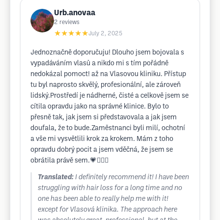
Urb.anovaa
2
reviews
★★★★★
July 2, 2025
Jednoznačně doporučuju! Dlouho jsem bojovala s
vypadáváním vlasů a nikdo mi s tím pořádně
nedokázal pomoct! až na Vlasovou kliniku. Přístup
tu byl naprosto skvělý, profesionální, ale zároveň
lidský.Prostředí je nádherné, čisté a celkově jsem se
cítila opravdu jako na správné klinice. Bylo to
přesně tak, jak jsem si představovala a jak jsem
doufala, že to bude.Zaměstnanci byli milí, ochotní
a vše mi vysvětlili krok za krokem. Mám z toho
opravdu dobrý pocit a jsem vděčná, že jsem se
obrátila právě sem.💗💆🏻‍♀️
Translated:
I definitely recommend it! I have been
struggling with hair loss for a long time and no
one has been able to really help me with it!
except for Vlasová klinika. The approach here