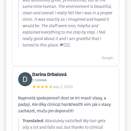
was absolutely great, professional, but at the
same time human. The environment is beautiful,
clean and overall I really felt like I was in a proper
clinic. It was exactly as I imagined and hoped it
would be. The staff were nice, helpful and
explained everything to me step by step. I feel
really good about it and I am grateful that I
turned to this place.💗💆🏻‍♀️
Google
Darina Drbalová
1
reviews
★★★★★
July 2, 2025
Naprostá spokojenost! dost se mi mastí vlasy, a
padají, Ale díky clinical hair&health vim jak s vlasy
zacházet, mužu jen doporučit!
Translated:
Absolutely satisfied! My hair gets
oily a lot and falls out, but thanks to clinical