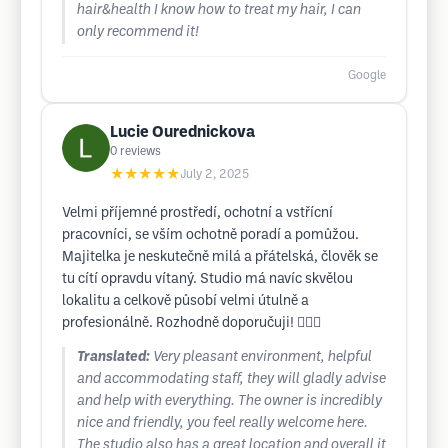
hair&health I know how to treat my hair, I can
only recommend it!
Google
Lucie Ourednickova
0
reviews
★★★★★
July 2, 2025
Velmi příjemné prostředí, ochotní a vstřícní
pracovníci, se vším ochotně poradí a pomůžou.
Majitelka je neskutečně milá a přátelská, člověk se
tu cítí opravdu vítaný. Studio má navíc skvělou
lokalitu a celkově působí velmi útulně a
profesionálně. Rozhodně doporučuji! 💇‍♀️✨
Translated:
Very pleasant environment, helpful
and accommodating staff, they will gladly advise
and help with everything. The owner is incredibly
nice and friendly, you feel really welcome here.
The studio also has a great location and overall it