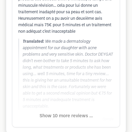
minuscule révision… cela pour lui donne un
traitement inadapté pour sa peau et sont cas.
Heureusement on a pu avoir un deuxième avis
médical mais 75€ pour 5 minutes et un traitement
non adéquat c’est inacceptable
Translated:
We made a dermatology
appointment for our daughter with acne
problems and very sensitive skin. Doctor DEYGAT
didn't even bother to take 5 minutes to ask how
long, what treatments or products she has been
using... well 5 minutes, time for a tiny review...
this is giving her an unsuitable treatment for her
skin and this is the case. Fortunately we were
able to get a second medical opinion but €75 for
5 minutes and inadequate treatment is
unacceptable.
Show 10 more reviews ...
Google