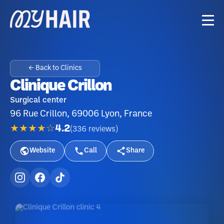
← Back to Clinics
Clinique Crillon
Surgical center
96 Rue Crillon, 69006 Lyon, France
★★★★☆
4.2
(
336
reviews
)
Website
Call
Share