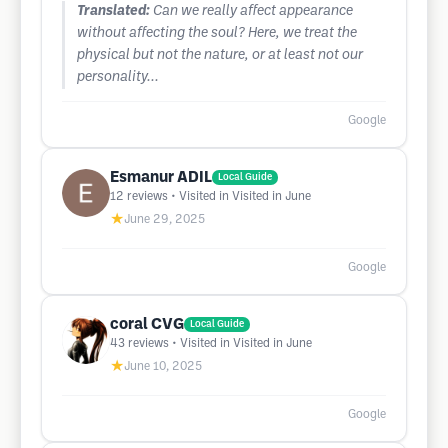
Translated:
Can we really affect appearance
without affecting the soul? Here, we treat the
physical but not the nature, or at least not our
personality...
Google
Esmanur ADIL
Local Guide
12
reviews
• Visited in Visited in June
★
June 29, 2025
Google
coral CVG
Local Guide
43
reviews
• Visited in Visited in June
★
June 10, 2025
Google