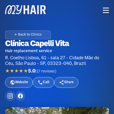
← Back to Clinics
Clínica Capelli Vita
Hair replacement service
R. Coelho Lisboa, 61 - sala 27 - Cidade Mãe do
Céu, São Paulo - SP, 03323-040, Brazil
★★★★★
5.0
(
17
reviews
)
Website
Call
Share