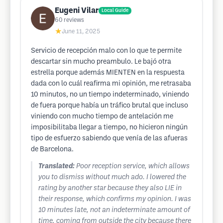
Eugeni Vilar
Local Guide
60
reviews
★
June 11, 2025
Servicio de recepción malo con lo que te permite
descartar sin mucho preambulo. Le bajó otra
estrella porque además MIENTEN en la respuesta
dada con lo cuál reafirma mi opinión, me retrasaba
10 minutos, no un tiempo indeterminado, viniendo
de fuera porque había un tráfico brutal que incluso
viniendo con mucho tiempo de antelación me
imposibilitaba llegar a tiempo, no hicieron ningún
tipo de esfuerzo sabiendo que venía de las afueras
de Barcelona.
Translated:
Poor reception service, which allows
you to dismiss without much ado. I lowered the
rating by another star because they also LIE in
their response, which confirms my opinion. I was
10 minutes late, not an indeterminate amount of
time, coming from outside the city because there