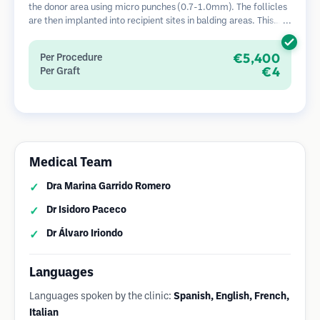
the donor area using micro punches (0.7-1.0mm). The follicles
are then implanted into recipient sites in balding areas. This
method leaves tiny, barely visible scars and allows for faster
healing compared to strip harvesting methods.
€5,400
Per Procedure
€4
Per Graft
Medical Team
Dra Marina Garrido Romero
Dr Isidoro Paceco
Dr Álvaro Iriondo
Languages
Languages spoken by the clinic:
Spanish, English, French,
Italian