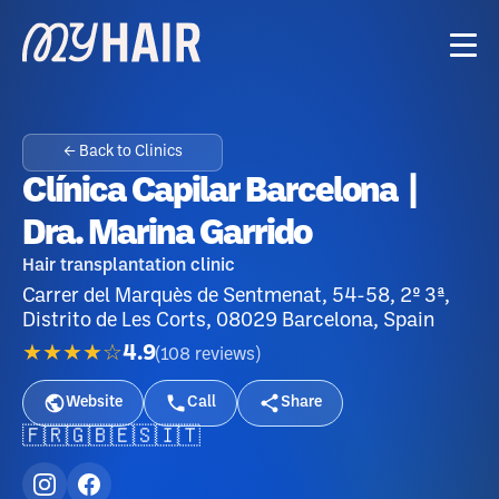
← Back to Clinics
Clínica Capilar Barcelona |
Dra. Marina Garrido
Hair transplantation clinic
Carrer del Marquès de Sentmenat, 54-58, 2º 3ª,
Distrito de Les Corts, 08029 Barcelona, Spain
★★★★☆
4.9
(
108
reviews
)
Website
Call
Share
🇫🇷
🇬🇧
🇪🇸
🇮🇹