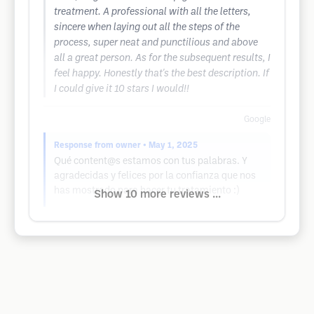
treatment. A professional with all the letters,
sincere when laying out all the steps of the
process, super neat and punctilious and above
all a great person. As for the subsequent results, I
feel happy. Honestly that's the best description. If
I could give it 10 stars I would!!
Google
Response from owner
• May 1, 2025
Qué content@s estamos con tus palabras. Y
agradecidas y felices por la confianza que nos
has mostrado para hacer tu tratamiento :)
Show 10 more reviews ...