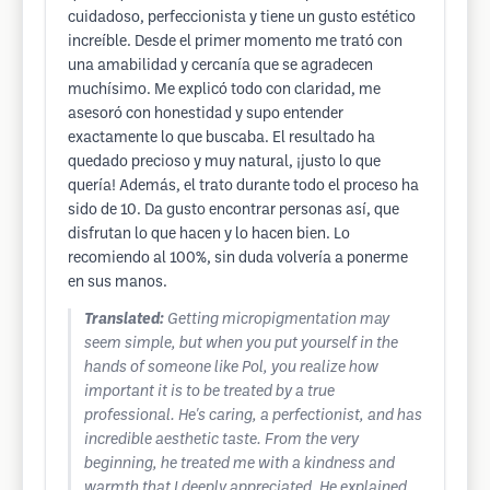
cuidadoso, perfeccionista y tiene un gusto estético
increíble. Desde el primer momento me trató con
una amabilidad y cercanía que se agradecen
muchísimo. Me explicó todo con claridad, me
asesoró con honestidad y supo entender
exactamente lo que buscaba. El resultado ha
quedado precioso y muy natural, ¡justo lo que
quería! Además, el trato durante todo el proceso ha
sido de 10. Da gusto encontrar personas así, que
disfrutan lo que hacen y lo hacen bien. Lo
recomiendo al 100%, sin duda volvería a ponerme
en sus manos.
Translated:
Getting micropigmentation may
seem simple, but when you put yourself in the
hands of someone like Pol, you realize how
important it is to be treated by a true
professional. He's caring, a perfectionist, and has
incredible aesthetic taste. From the very
beginning, he treated me with a kindness and
warmth that I deeply appreciated. He explained