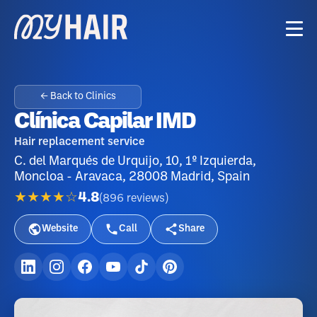
← Back to Clinics
Clínica Capilar IMD
Hair replacement service
C. del Marqués de Urquijo, 10, 1º Izquierda,
Moncloa - Aravaca, 28008 Madrid, Spain
★★★★☆
4.8
(
896
reviews
)
Website
Call
Share