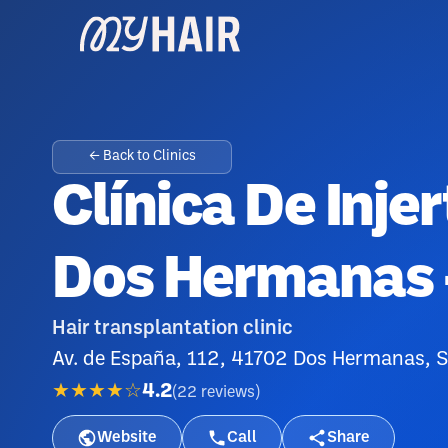
← Back to Clinics
Clínica De Inje
Dos Hermanas -
Hair transplantation clinic
Av. de España, 112, 41702 Dos Hermanas, Se
★★★★☆
4.2
(
22
reviews
)
Website
Call
Share