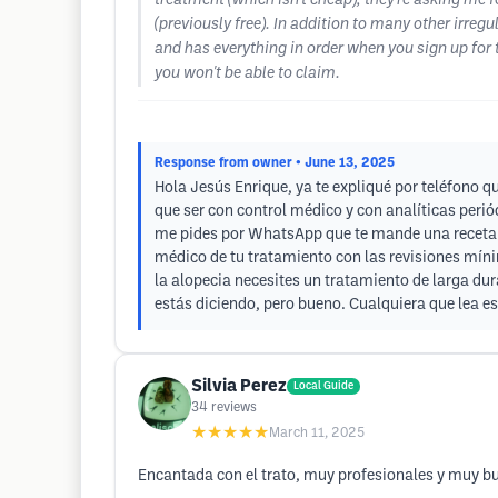
treatment (which isn't cheap), they're asking me f
(previously free). In addition to many other irreg
and has everything in order when you sign up for th
you won't be able to claim.
Response from owner
• June 13, 2025
Hola Jesús Enrique, ya te expliqué por teléfono 
que ser con control médico y con analíticas perió
me pides por WhatsApp que te mande una receta d
médico de tu tratamiento con las revisiones míni
la alopecia necesites un tratamiento de larga du
estás diciendo, pero bueno. Cualquiera que lea es
Silvia Perez
Local Guide
34
reviews
★★★★★
March 11, 2025
Encantada con el trato, muy profesionales y muy b