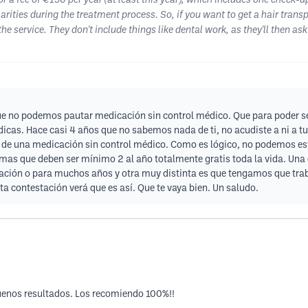
or a fee of €150 per year (at least this year), which includes one check-u
ularities during the treatment process. So, if you want to get a hair tran
e service. They don't include things like dental work, as they'll then ask
que no podemos pautar medicación sin control médico. Que para poder seg
dicas. Hace casi 4 años que no sabemos nada de ti, no acudiste a ni a tu
e una medicación sin control médico. Como es lógico, no podemos estar
mas que deben ser mínimo 2 al año totalmente gratis toda la vida. Una c
ración o para muchos años y otra muy distinta es que tengamos que trabaj
ta contestación verá que es así. Que te vaya bien. Un saludo.
uenos resultados. Los recomiendo 100%!!