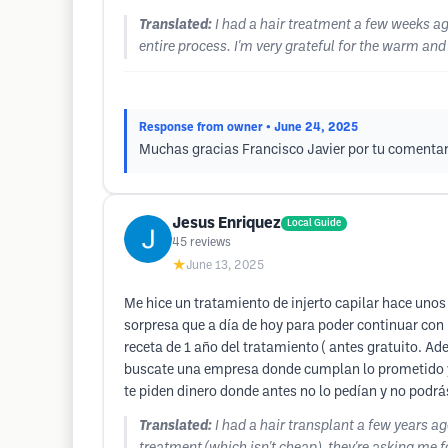
Translated:
I had a hair treatment a few weeks ag
entire process. I'm very grateful for the warm and
Response from owner
• June 24, 2025
Muchas gracias Francisco Javier por tu comentari
Jesus Enriquez
Local Guide
45
reviews
★
June 13, 2025
Me hice un tratamiento de injerto capilar hace un
sorpresa que a día de hoy para poder continuar con 
receta de 1 año del tratamiento ( antes gratuito. Ad
buscate una empresa donde cumplan lo prometido y 
te piden dinero donde antes no lo pedían y no podrá
Translated:
I had a hair transplant a few years a