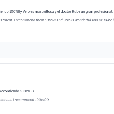
endo 100%!!y Vero es maravillosa y el doctor Rube un gran profesional
eatment. I recommend them 100%!! and Vero is wonderful and Dr. Rube i
s. Recomiendo 100x100
essionals. I recommend 100x100