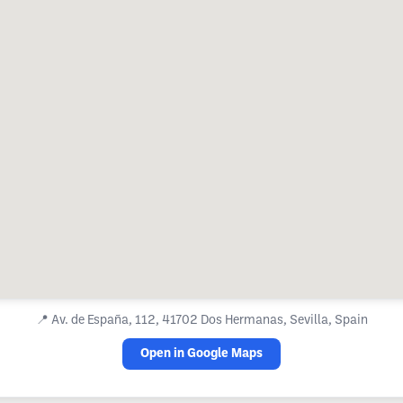
📍
Av. de España, 112, 41702 Dos Hermanas, Sevilla, Spain
Open in Google Maps