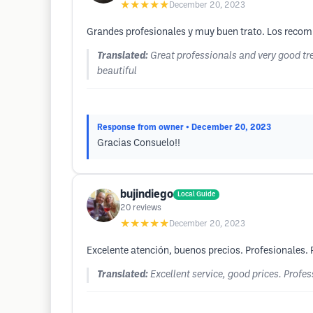
★★★★★
December 20, 2023
Grandes profesionales y muy buen trato. Los recomi
Translated:
Great professionals and very good tr
beautiful
Response from owner
• December 20, 2023
Gracias Consuelo!!
bujindiego
Local Guide
20
reviews
★★★★★
December 20, 2023
Excelente atención, buenos precios. Profesionale
Translated:
Excellent service, good prices. Prof