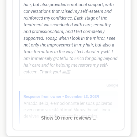
hair, but also provided emotional support, with
conversations that raised my self-esteem and
reinforced my confidence. Each stage of the
treatment was conducted with care, empathy
and professionalism, and I felt completely
supported. Today, when I look in the mirror, I see
not only the improvement in my hair, but also a
transformation in the way I feel about myself. I
am immensely grateful to Erica for going beyond
hair care and for helping me restore my self-
esteem. Thank you! 🙏🏻
Google
Response from owner
• December 13, 2024
Amada Bella, é emocionante ler suas palavras
e ver como vc está ótima! Maravilhosa! Linda
de viver! Obrigada por confiar em mim.
Show 10 more reviews ...