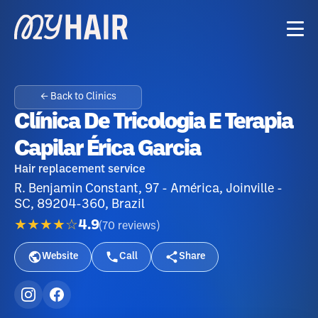
← Back to Clinics
Clínica De Tricologia E Terapia
Capilar Érica Garcia
Hair replacement service
R. Benjamin Constant, 97 - América, Joinville -
SC, 89204-360, Brazil
★★★★☆
4.9
(
70
reviews
)
Website
Call
Share