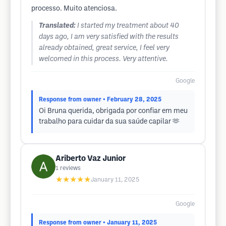
processo. Muito atenciosa.
Translated:
I started my treatment about 40
days ago, I am very satisfied with the results
already obtained, great service, I feel very
welcomed in this process. Very attentive.
Google
Response from owner
• February 28, 2025
Oi Bruna querida, obrigada por confiar em meu
trabalho para cuidar da sua saúde capilar 🫶
Ariberto Vaz Junior
1
reviews
★★★★★
January 11, 2025
Google
Response from owner
• January 11, 2025