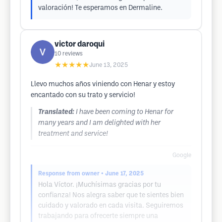
valoración! Te esperamos en Dermaline.
victor daroqui
10
reviews
★★★★★
June 13, 2025
Llevo muchos años viniendo con Henar y estoy
encantado con su trato y servicio!
Translated:
I have been coming to Henar for
many years and I am delighted with her
treatment and service!
Google
Response from owner
• June 17, 2025
Hola Víctor. ¡Muchísimas gracias por tu
confianza! Nos alegra saber que te sientes bien
cuidado y valorado en cada visita. Seguiremos
trabajando para ofrecerte siempre una