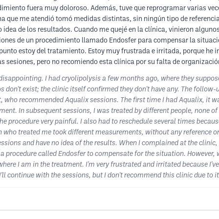
edimiento fuera muy doloroso. Además, tuve que reprogramar varias veces
na que me atendió tomó medidas distintas, sin ningún tipo de referencia
go idea de los resultados. Cuando me quejé en la clínica, vinieron alg
siones de un procedimiento llamado Endosfer para compensar la situaci
punto estoy del tratamiento. Estoy muy frustrada e irritada, porque he i
as sesiones, pero no recomiendo esta clínica por su falta de organizació
y disappointing. I had cryolipolysis a few months ago, where they sup
 don't exist; the clinic itself confirmed they don't have any. The follow-
nt, who recommended Aqualix sessions. The first time I had Aqualix, i
atment. In subsequent sessions, I was treated by different people, none
he procedure very painful. I also had to reschedule several times becaus
n who treated me took different measurements, without any reference o
 sessions and have no idea of ​​the results. When I complained at the c
 a procedure called Endosfer to compensate for the situation. However
w where I am in the treatment. I'm very frustrated and irritated because I
I'll continue with the sessions, but I don't recommend this clinic due to i