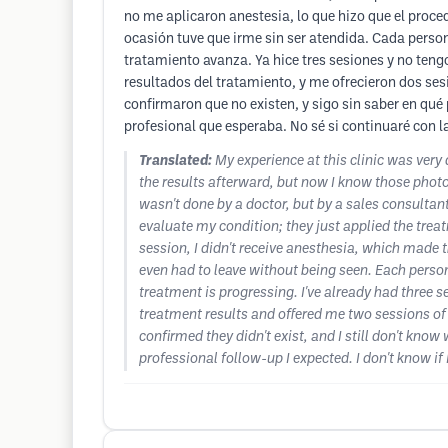
no me aplicaron anestesia, lo que hizo que el proc
ocasión tuve que irme sin ser atendida. Cada perso
tratamiento avanza. Ya hice tres sesiones y no ten
resultados del tratamiento, y me ofrecieron dos se
confirmaron que no existen, y sigo sin saber en qué 
profesional que esperaba. No sé si continuaré con l
Translated:
My experience at this clinic was ver
the results afterward, but now I know those photos
wasn't done by a doctor, but by a sales consulta
evaluate my condition; they just applied the tre
session, I didn't receive anesthesia, which made t
even had to leave without being seen. Each perso
treatment is progressing. I've already had three
treatment results and offered me two sessions of
confirmed they didn't exist, and I still don't kno
professional follow-up I expected. I don't know if 