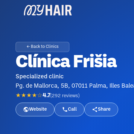
← Back to Clinics
Clínica Frišia
Specialized clinic
Pg. de Mallorca, 5B, 07011 Palma, Illes Bale
★★★★☆
4.7
(
292
reviews
)
Website
Call
Share