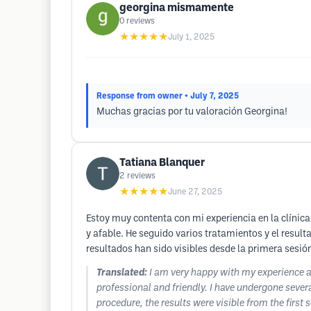
georgina mismamente
0
reviews
★★★★★
July 1, 2025
Response from owner
• July 7, 2025
Muchas gracias por tu valoración Georgina!
Tatiana Blanquer
2
reviews
★★★★★
June 27, 2025
Estoy muy contenta con mi experiencia en la clínic
y afable. He seguido varios tratamientos y el resu
resultados han sido visibles desde la primera sesi
Translated:
I am very happy with my experience at
professional and friendly. I have undergone sever
procedure, the results were visible from the first 