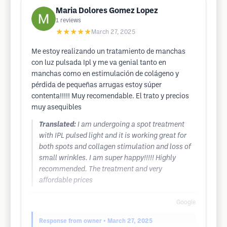
Maria Dolores Gomez Lopez
1
reviews
★★★★★
March 27, 2025
Me estoy realizando un tratamiento de manchas
con luz pulsada Ipl y me va genial tanto en
manchas como en estimulación de colágeno y
pérdida de pequeñas arrugas estoy súper
contenta!!!!! Muy recomendable. El trato y precios
muy asequibles
Translated:
I am undergoing a spot treatment
with IPL pulsed light and it is working great for
both spots and collagen stimulation and loss of
small wrinkles. I am super happy!!!!! Highly
recommended. The treatment and very
affordable prices
Google
Response from owner
• March 27, 2025