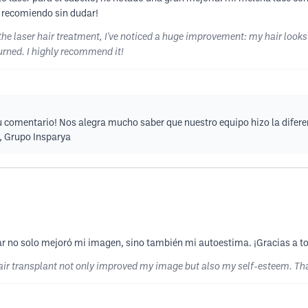
o recomiendo sin dudar!
the laser hair treatment, I've noticed a huge improvement: my hair looks f
urned. I highly recommend it!
comentario! Nos alegra mucho saber que nuestro equipo hizo la diferen
s, Grupo Insparya
ilar no solo mejoró mi imagen, sino también mi autoestima. ¡Gracias a t
hair transplant not only improved my image but also my self-esteem. Tha