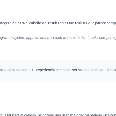
integración para el cabello y el resultado es tan realista que parece co
tegration system applied, and the result is so realistic, it looks complete
s alegra saber que tu experiencia con nosotros ha sido positiva. Si nec
ento láser para el cabello, he notado una gran mejoría: mi melena luce c