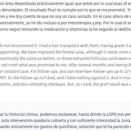
 con área despoblada prácticamente igual que antes por lo cual esas uf e
 densidades. El resultado final no cumple con lo que se me prometió. Tra
l mío y me doy cuenta de que no soy un caso aislado. En el caso ahora d
encialmente, yo he ido incluso a por mesoterapia y prp. Por lo cual el 
í como seguir tomando la medicación y vitaminas la he seguido al dedill
do not recommend it. I had a hair transplant with them, having grade 3 
isappointing. We have improved the frontal area, although it needs more d
practically the same as before, so those extracted follicular units were 
s not meet what was promised to me. After several months and seeing the f
 an isolated case. For follow-ups, you can now have follow-ups up to 12 
P. So the follow-up isn't bad, and I have nothing against it. And in my c
mins, and also attending checkups. But, as I said, the graft result was v
r tu historial clínico, podemos esclarecer, hasta dónde la LOPD nos perm
a sola intervención quedaría cubierta y con suficiente intensidad la zon
nando únicamente los gastos de quirófano, solución que te ha parecido 