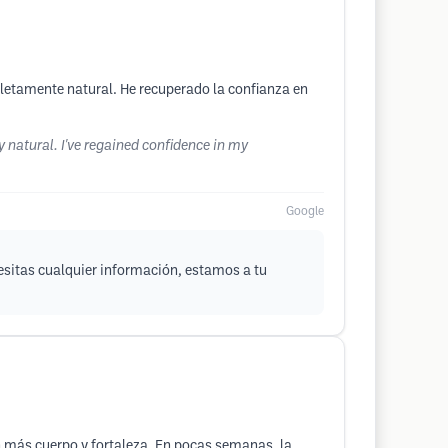
mpletamente natural. He recuperado la confianza en
ly natural. I've regained confidence in my
Google
esitas cualquier información, estamos a tu
on más cuerpo y fortaleza. En pocas semanas, la