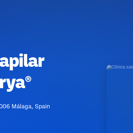
apilar
rya®
29006 Málaga, Spain