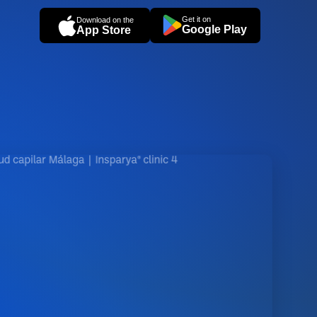
Get it on
Download on the
Google Play
App Store