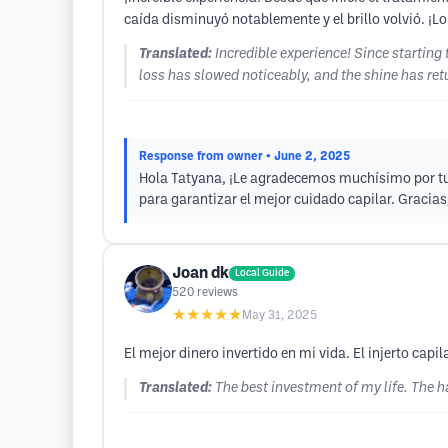
caída disminuyó notablemente y el brillo volvió. ¡L
Translated:
Incredible experience! Since starting 
loss has slowed noticeably, and the shine has ret
Response from owner
• June 2, 2025
Hola Tatyana, ¡Le agradecemos muchísimo por tu 
para garantizar el mejor cuidado capilar. Gracia
Joan dk
Local Guide
520
reviews
★★★★★
May 31, 2025
El mejor dinero invertido en mi vida. El injerto cap
Translated:
The best investment of my life. The 