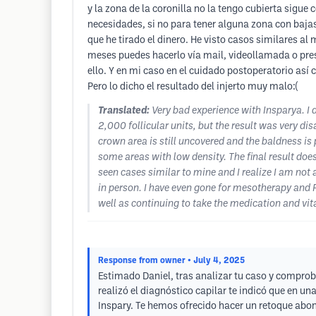
y la zona de la coronilla no la tengo cubierta sigue
necesidades, si no para tener alguna zona con bajas
que he tirado el dinero. He visto casos similares a
meses puedes hacerlo vía mail, videollamada o pres
ello. Y en mi caso en el cuidado postoperatorio as
Pero lo dicho el resultado del injerto muy malo:(
Translated:
Very bad experience with Insparya. I 
2,000 follicular units, but the result was very d
crown area is still uncovered and the baldness is 
some areas with low density. The final result doe
seen cases similar to mine and I realize I am not
in person. I have even gone for mesotherapy and PR
well as continuing to take the medication and vita
Response from owner
• July 4, 2025
Estimado Daniel, tras analizar tu caso y comproba
realizó el diagnóstico capilar te indicó que en un
Inspary. Te hemos ofrecido hacer un retoque abo