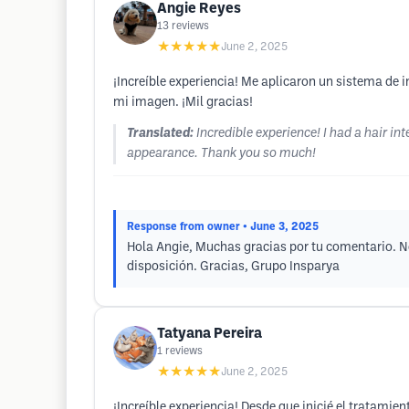
Angie Reyes
13
reviews
★★★★★
June 2, 2025
¡Increíble experiencia! Me aplicaron un sistema de 
mi imagen. ¡Mil gracias!
Translated:
Incredible experience! I had a hair in
appearance. Thank you so much!
Response from owner
• June 3, 2025
Hola Angie, Muchas gracias por tu comentario. No
disposición. Gracias, Grupo Insparya
Tatyana Pereira
1
reviews
★★★★★
June 2, 2025
¡Increíble experiencia! Desde que inicié el tratami