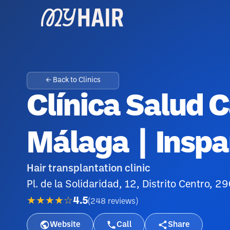
← Back to Clinics
Clínica Salud C
Málaga | Inspa
Hair transplantation clinic
Pl. de la Solidaridad, 12, Distrito Centro, 
★★★★☆
4.5
(
248
reviews
)
Website
Call
Share