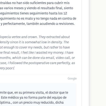
xtraídas no han sido suficientes para cubrir mis
s varios meses y viendo el resultado final, siento
e seguimientos tienes seguimiento hasta los 12
seguimiento no es malo y no tengo nada en contra de
o y perfectamente, también acudiendo a revisiones.
alopecia vertex and crown. They extracted about
ensity since it is somewhat low in density. The
not enough to cover my needs, but rather to have
inal result, I feel like I wasted my money. I have
months, which can be done via email, video call, or
ase, I followed the postoperative care perfectly, as
ery poor:(
Google
ite que, en su primera visita, el doctor que te
a. Este médico ya no forma parte del equipo de
óptima., con un precio muy reducido, dicha