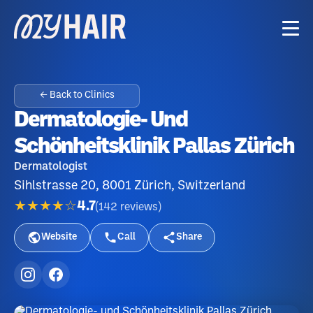
← Back to Clinics
Dermatologie- Und
Schönheitsklinik Pallas Zürich
Dermatologist
Sihlstrasse 20, 8001 Zürich, Switzerland
★★★★☆
4.7
(
142
reviews
)
Website
Call
Share