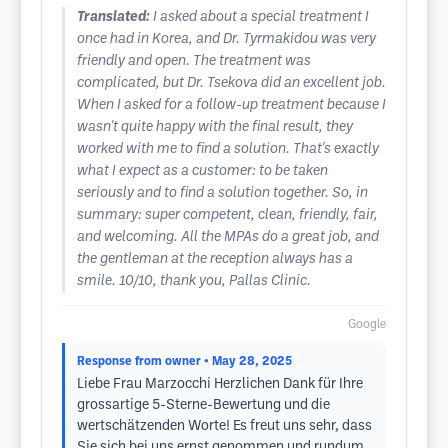
Translated:
I asked about a special treatment I
once had in Korea, and Dr. Tyrmakidou was very
friendly and open. The treatment was
complicated, but Dr. Tsekova did an excellent job.
When I asked for a follow-up treatment because I
wasn't quite happy with the final result, they
worked with me to find a solution. That's exactly
what I expect as a customer: to be taken
seriously and to find a solution together. So, in
summary: super competent, clean, friendly, fair,
and welcoming. All the MPAs do a great job, and
the gentleman at the reception always has a
smile. 10/10, thank you, Pallas Clinic.
Google
Response from owner
• May 28, 2025
Liebe Frau Marzocchi Herzlichen Dank für Ihre
grossartige 5-Sterne-Bewertung und die
wertschätzenden Worte! Es freut uns sehr, dass
Sie sich bei uns ernst genommen und rundum