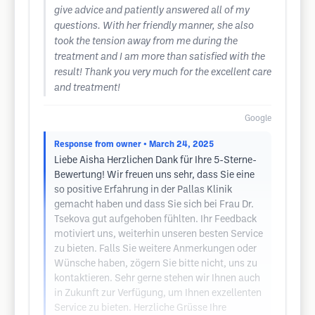
give advice and patiently answered all of my
questions. With her friendly manner, she also
took the tension away from me during the
treatment and I am more than satisfied with the
result! Thank you very much for the excellent care
and treatment!
Google
Response from owner
• March 24, 2025
Liebe Aisha Herzlichen Dank für Ihre 5-Sterne-
Bewertung! Wir freuen uns sehr, dass Sie eine
so positive Erfahrung in der Pallas Klinik
gemacht haben und dass Sie sich bei Frau Dr.
Tsekova gut aufgehoben fühlten. Ihr Feedback
motiviert uns, weiterhin unseren besten Service
zu bieten. Falls Sie weitere Anmerkungen oder
Wünsche haben, zögern Sie bitte nicht, uns zu
kontaktieren. Sehr gerne stehen wir Ihnen auch
in Zukunft zur Verfügung, um Ihnen exzellenten
Service zu bieten. Herzliche Grüsse Ihre