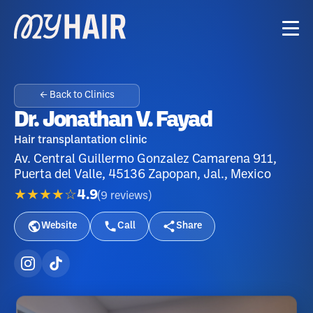
← Back to Clinics
Dr. Jonathan V. Fayad
Hair transplantation clinic
Av. Central Guillermo Gonzalez Camarena 911,
Puerta del Valle, 45136 Zapopan, Jal., Mexico
★★★★☆
4.9
(
9
reviews
)
Website
Call
Share