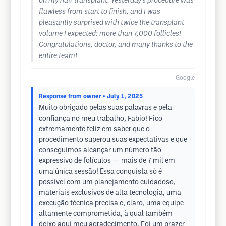
on my hair transplant. Yesterday's procedure was
flawless from start to finish, and I was
pleasantly surprised with twice the transplant
volume I expected: more than 7,000 follicles!
Congratulations, doctor, and many thanks to the
entire team!
Google
Response from owner
• July 1, 2025
Muito obrigado pelas suas palavras e pela
confiança no meu trabalho, Fabio! Fico
extremamente feliz em saber que o
procedimento superou suas expectativas e que
conseguimos alcançar um número tão
expressivo de folículos — mais de 7 mil em
uma única sessão! Essa conquista só é
possível com um planejamento cuidadoso,
materiais exclusivos de alta tecnologia, uma
execução técnica precisa e, claro, uma equipe
altamente comprometida, à qual também
deixo aqui meu agradecimento. Foi um prazer