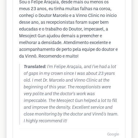
Sou o Felipe Araçaia, desde mais ou menos os
meus 23 anos, eu tinha muitas falhas na coroa,
conheçi o Doutor Marcelo e a Vinno Clinic no início
desse ano, as recepcionistas foram super bem
educadas e o trabalho do Doutor, impecavel, a
Mesoject Gun ajudou demais a preencher e
melhorar a densidade. Atendimento excelente e
acompanhamento de perto pela equipe do doutor e
da Vinnô. Recomendo e muito!
Translated:
I'm Felipe Araçaia, and I've had a lot
of gaps in my crown since I was about 23 years
old. I met Dr. Marcelo and Vinno Clinic at the
beginning of this year. The receptionists were
very polite and the doctor's work was
impeccable. The Mesoject Gun helped a lot to fill
and improve the density. Excellent service and
close monitoring by the doctor and Vinnô's team.
I highly recommend it!
Google