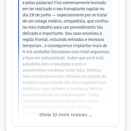
e pelas palavras! Fico extremamente honrado
em ter realizado o seu transplante capilar no
dia 28 de junho — especialmente por se tratar
de um colega médico, ortopedista, que confiou
no meu trabalho para um procedimento tão
delicado e importante. Seu caso envolveu a
região frontal, incluindo entradas e recessos
temporais , e conseguimos implantar mais de
4 mil unidades foliculares com total segurança
e foco em naturalidade. Saber que você está
satisfeito com o resultado e com o
atendimento me deixa muito feliz. Reforça
meu compromisso em oferecer um padrão de
excelência que atenda não só às expectativas
estéticas, mas também à confiança técnica
que profissionais da saúde exigem. Conte
sempre comigo para o que precisar nessa
jornada! Atenciosamente, Dr. Marcelo
Nogueira CRM SP 202888
Show 10 more reviews ...