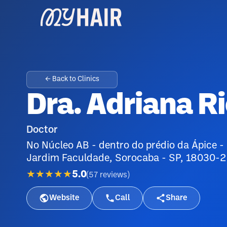
← Back to Clinics
Dra. Adriana R
Doctor
No Núcleo AB - dentro do prédio da Ápice - R
Jardim Faculdade, Sorocaba - SP, 18030-23
★★★★★
5.0
(
57
reviews
)
Website
Call
Share