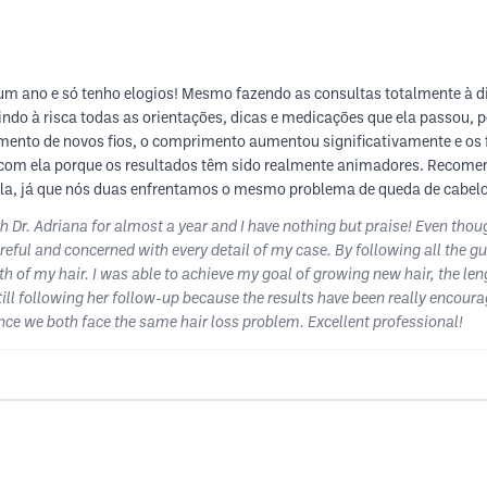
m ano e só tenho elogios! Mesmo fazendo as consultas totalmente à di
do à risca todas as orientações, dicas e medicações que ela passou, 
mento de novos fios, o comprimento aumentou significativamente e os f
m ela porque os resultados têm sido realmente animadores. Recomend
, já que nós duas enfrentamos o mesmo problema de queda de cabelo. 
h Dr. Adriana for almost a year and I have nothing but praise! Even tho
reful and concerned with every detail of my case. By following all the g
wth of my hair. I was able to achieve my goal of growing new hair, the len
still following her follow-up because the results have been really encou
ince we both face the same hair loss problem. Excellent professional!