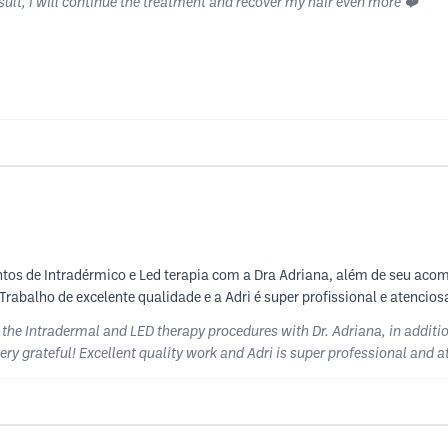
esult, I will continue the treatment and recover my hair even more ❤️
ntos de Intradérmico e Led terapia com a Dra Adriana, além de seu ac
 Trabalho de excelente qualidade e a Adri é super profissional e atencios
id the Intradermal and LED therapy procedures with Dr. Adriana, in addit
very grateful! Excellent quality work and Adri is super professional and a