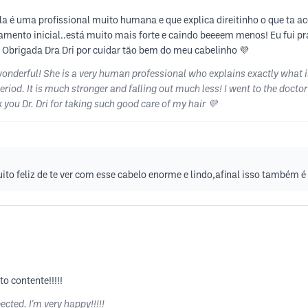
la é uma profissional muito humana e que explica direitinho o que ta
amento inicial..está muito mais forte e caindo beeeem menos! Eu fui pra
brigada Dra Dri por cuidar tão bem do meu cabelinho 💜
onderful! She is a very human professional who explains exactly what i
eriod. It is much stronger and falling out much less! I went to the doctor
you Dr. Dri for taking such good care of my hair 💜
ito feliz de te ver com esse cabelo enorme e lindo,afinal isso também é
o contente!!!!!
cted. I'm very happy!!!!!