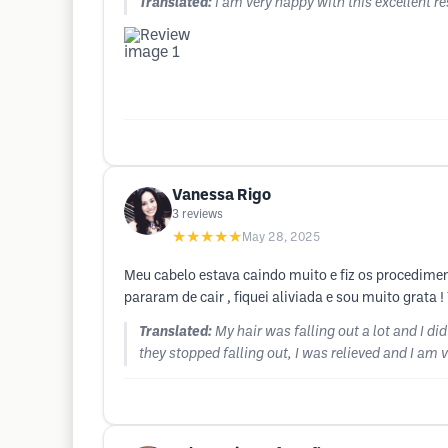
Translated:
I am very happy with this excellent r
Vanessa Rigo
3
reviews
★★★★★
May 28, 2025
Meu cabelo estava caindo muito e fiz os procedime
pararam de cair , fiquei aliviada e sou muito grata !
Translated:
My hair was falling out a lot and I d
they stopped falling out, I was relieved and I am 