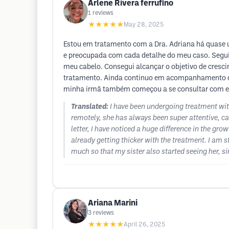
Arlene Rivera ferrufino
1
reviews
★★★★★
May 28, 2025
Estou em tratamento com a Dra. Adriana há quase u
e preocupada com cada detalhe do meu caso. Seguin
meu cabelo. Consegui alcançar o objetivo de cresci
tratamento. Ainda continuo em acompanhamento co
minha irmã também começou a se consultar com ela
Translated:
I have been undergoing treatment wit
remotely, she has always been super attentive, ca
letter, I have noticed a huge difference in the gro
already getting thicker with the treatment. I am 
much so that my sister also started seeing her, s
Ariana Marini
3
reviews
★★★★★
April 26, 2025