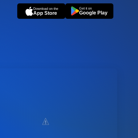
Get it on
Download on the
Google Play
App Store