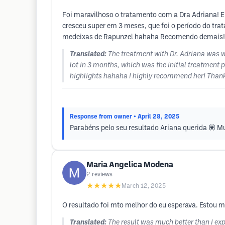
Foi maravilhoso o tratamento com a Dra Adriana! E
cresceu super em 3 meses, que foi o período do trat
medeixas de Rapunzel hahaha Recomendo demais! O
Translated:
The treatment with Dr. Adriana was w
lot in 3 months, which was the initial treatment p
highlights hahaha I highly recommend her! Thank 
Response from owner
• April 28, 2025
Parabéns pelo seu resultado Ariana querida 💟 Mu
Maria Angelica Modena
2
reviews
★★★★★
March 12, 2025
O resultado foi mto melhor do eu esperava. Estou mt
Translated:
The result was much better than I expe