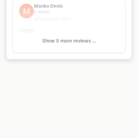
Manko Denis
4
reviews
★
February 18, 2024
👎🏻👎🏻👎🏻
Show 5 more reviews ...
Google