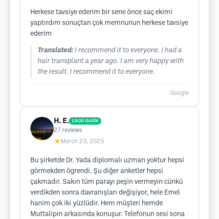
Herkese tavsiye ederim bir sene önce saç ekimi
yaptırdım sonuçtan çok memnunun herkese tavsiye
ederim
Translated:
I recommend it to everyone. I had a
hair transplant a year ago. I am very happy with
the result. I recommend it to everyone.
Google
H. E.
Local Guide
27
reviews
★
March 23, 2025
Bu şirketde Dr. Yada diplomalı uzman yoktur hepsi
görmekden ögrendi. Şu diğer anketler hepsi
çakmadır. Sakın tüm parayı peşin vermeyin cünkü
verdikden sonra davranışları değişiyor, hele Emel
hanim çok iki yüzlüdir. Hem müşteri hemde
Muttalipin arkasında konuşur. Telefonun sesi sona