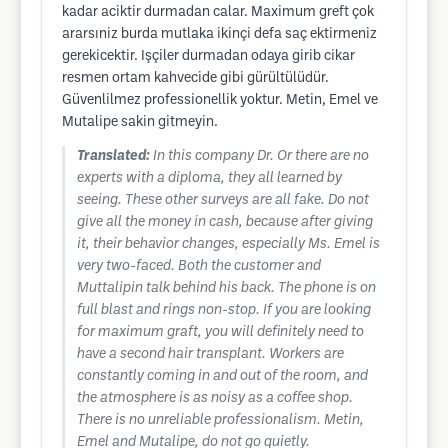
kadar aciktir durmadan calar. Maximum greft çok
ararsıniz burda mutlaka ikinçi defa saç ektirmeniz
gerekicektir. Işçiler durmadan odaya girib cikar
resmen ortam kahvecide gibi gürültülüdür.
Güvenlilmez professionellik yoktur. Metin, Emel ve
Mutalipe sakin gitmeyin.
Translated:
In this company Dr. Or there are no
experts with a diploma, they all learned by
seeing. These other surveys are all fake. Do not
give all the money in cash, because after giving
it, their behavior changes, especially Ms. Emel is
very two-faced. Both the customer and
Muttalipin talk behind his back. The phone is on
full blast and rings non-stop. If you are looking
for maximum graft, you will definitely need to
have a second hair transplant. Workers are
constantly coming in and out of the room, and
the atmosphere is as noisy as a coffee shop.
There is no unreliable professionalism. Metin,
Emel and Mutalipe, do not go quietly.