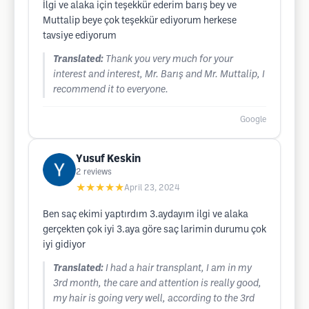
İlgi ve alaka için teşekkür ederim barış bey ve
Muttalip beye çok teşekkür ediyorum herkese
tavsiye ediyorum
Translated:
Thank you very much for your
interest and interest, Mr. Barış and Mr. Muttalip, I
recommend it to everyone.
Google
Yusuf Keskin
2
reviews
★★★★★
April 23, 2024
Ben saç ekimi yaptırdım 3.aydayım ilgi ve alaka
gerçekten çok iyi 3.aya göre saç larimin durumu çok
iyi gidiyor
Translated:
I had a hair transplant, I am in my
3rd month, the care and attention is really good,
my hair is going very well, according to the 3rd