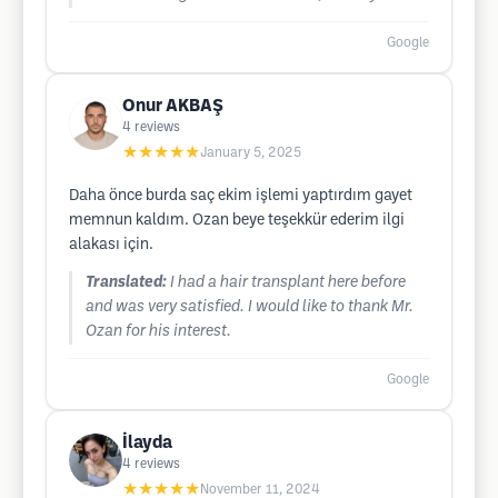
Google
Onur AKBAŞ
4
reviews
★★★★★
January 5, 2025
Daha önce burda saç ekim işlemi yaptırdım gayet
memnun kaldım. Ozan beye teşekkür ederim ilgi
alakası için.
Translated:
I had a hair transplant here before
and was very satisfied. I would like to thank Mr.
Ozan for his interest.
Google
İlayda
4
reviews
★★★★★
November 11, 2024