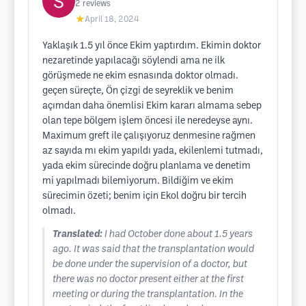
2
reviews
★
April 18, 2024
Yaklaşık 1.5 yıl önce Ekim yaptırdım. Ekimin doktor
nezaretinde yapılacağı söylendi ama ne ilk
görüşmede ne ekim esnasında doktor olmadı.
geçen süreçte, Ön çizgi de seyreklik ve benim
açımdan daha önemlisi Ekim kararı almama sebep
olan tepe bölgem işlem öncesi ile neredeyse aynı.
Maximum greft ile çalışıyoruz denmesine rağmen
az sayıda mı ekim yapıldı yada, ekilenlemi tutmadı,
yada ekim sürecinde doğru planlama ve denetim
mi yapılmadı bilemiyorum. Bildiğim ve ekim
sürecimin özeti; benim için Ekol doğru bir tercih
olmadı.
Translated:
I had October done about 1.5 years
ago. It was said that the transplantation would
be done under the supervision of a doctor, but
there was no doctor present either at the first
meeting or during the transplantation. In the