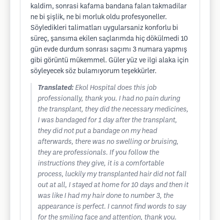
kaldim, sonrasi kafama bandana falan takmadilar
ne bi şişlik, ne bi morluk oldu profesyoneller.
Söyledikleri talimatları uygularsaniz konforlu bi
süreç, şansıma ekilen saçlarımda hiç dökülmedi 10
gün evde durdum sonrası saçımı 3 numara yapmış
gibi görüntü mükemmel. Güler yüz ve ilgi alaka için
söyleyecek söz bulamıyorum teşekkürler.
Translated:
Ekol Hospital does this job
professionally, thank you. I had no pain during
the transplant, they did the necessary medicines,
I was bandaged for 1 day after the transplant,
they did not put a bandage on my head
afterwards, there was no swelling or bruising,
they are professionals. If you follow the
instructions they give, it is a comfortable
process, luckily my transplanted hair did not fall
out at all, I stayed at home for 10 days and then it
was like I had my hair done to number 3, the
appearance is perfect. I cannot find words to say
for the smiling face and attention, thank you.