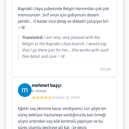
Bayraklı Likya şubesinde Belgin Hanımdan çok çok
memnunum. Sırf onun için gidiyorum desem
yeridir... O kadar ince detay ve dikkatli çalışıyor kiii
✨🌸
Translated:
I am very, very pleased with Ms.
Belgin at the Bayraklı Likya branch. I would say
that I go there just for her... She works with such
fine detail and care ✨🌸
Google
mehmet başçı
6
reviews
★★★★★
October 15, 2024
Eğerki saç ekimine karar verdiyseniz sizi şöyle bir
süreç bekliyor hastaneye vardığınızda kan örneği
alıyor ardından saç kök kontrolü yapılıyor ve bu
süreç olumlu geçtiyse alt kat -1e geçiş