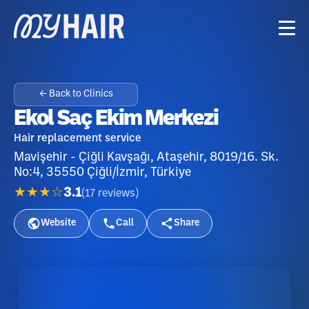
← Back to Clinics
Ekol Saç Ekim Merkezi
Hair replacement service
Mavişehir - Çiğli Kavşağı, Ataşehir, 8019/16. Sk.
No:4, 35550 Çiğli/İzmir, Türkiye
★★★☆
3.1
(
17
reviews
)
Website
Call
Share