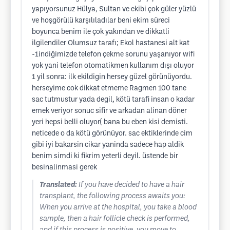
yapıyorsunuz Hülya, Sultan ve ekibi çok güler yüzlü
ve hoşgörülü karşılıladılar beni ekim süreci
boyunca benim ile çok yakından ve dikkatli
ilgilendiler Olumsuz tarafı; Ekol hastanesi alt kat
-1indiğimizde telefon çekme sorunu yaşanıyor wifi
yok yani telefon otomatikmen kullanım dışı oluyor
1 yil sonra: ilk ekildigin hersey güzel görünüyordu.
herseyime cok dikkat etmeme Ragmen 100 tane
sac tutmustur yada degil, kötü tarafi insan o kadar
emek veriyor sonuc sifir ve arkadan alinan döner
yeri hepsi belli oluyor( bana bu eben kisi demisti.
neticede o da kötü görünüyor. sac ektiklerinde cim
gibi iyi bakarsin cikar yaninda sadece hap aldik
benim simdi ki fikrim yeterli deyil. üstende bir
besinalinmasi gerek
Translated:
If you have decided to have a hair
transplant, the following process awaits you:
When you arrive at the hospital, you take a blood
sample, then a hair follicle check is performed,