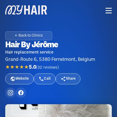
← Back to Clinics
Hair By Jérôme
Hair replacement service
Grand-Route 6, 5380 Fernelmont, Belgium
★★★★★
5.0
(
32
reviews
)
Website
Call
Share