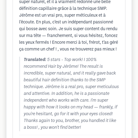
super naturel, et il a vraiment redonné une belle
définition capillaire grâce à la technique SMP.
Jérôme est un vrai pro, super méticuleux et à
l’écoute. En plus, c’est un indépendant passionné
qui bosse avec soin. Je suis super content du rendu
sur ma tête — franchement, si vous hésitez, foncez
les yeux fermés ! Encore merci à toi, frérot, t’as géré
ça comme un chef ! , vous ne trouverez pas mieux !
Translated:
5 stars - Top work! I 100%
recommend Hair by Jérôme! The result is
incredible, super natural, and it really gave back
beautiful hair definition thanks to the SMP
technique. Jérôme is a real pro, super meticulous
and attentive. In addition, he is a passionate
independent who works with care. I'm super
happy with how it looks on my head — frankly, if
you're hesitant, go for it with your eyes closed!
Thanks again to you, brother, you handled it like
a boss! , you won't find better!