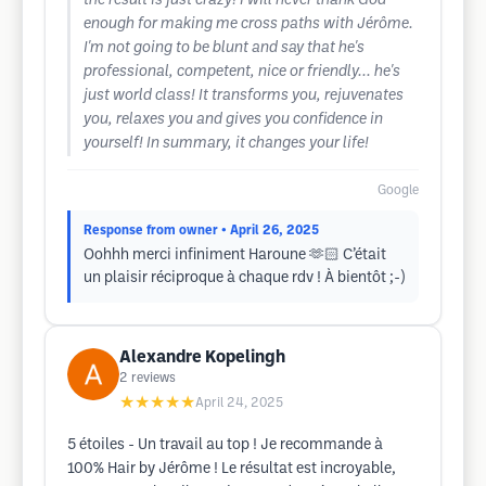
the result is just crazy! I will never thank God
enough for making me cross paths with Jérôme.
I'm not going to be blunt and say that he's
professional, competent, nice or friendly... he's
just world class! It transforms you, rejuvenates
you, relaxes you and gives you confidence in
yourself! In summary, it changes your life!
Google
Response from owner
• April 26, 2025
Oohhh merci infiniment Haroune 🫶🏻 C’était
un plaisir réciproque à chaque rdv ! À bientôt ;-)
Alexandre Kopelingh
2
reviews
★★★★★
April 24, 2025
5 étoiles - Un travail au top ! Je recommande à
100% Hair by Jérôme ! Le résultat est incroyable,