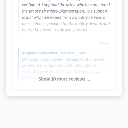
verifiable). I applaud the artist who has mastered
the art of hair micro-pigmentation. The support
is just what we expect from a quality service. In
one sentence: passion for the quality of work and
not for business. Thank you Jerome!
Google
Response from owner
• March 19, 2025
Merci beaucoup Xavier ! Ma seule difficulté est
de t'écrire une réponse à la hauteur de ton
témoignage 😅 Ahah, un grand merci à à toi
pour ta confiance 💪🏼
Show 10 more reviews ...