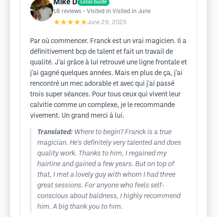
Mike D
Local Guide
18
reviews
• Visited in Visited in June
★★★★★
June 29, 2025
Par où commencer. Franck est un vrai magicien. Il a
définitivement bcp de talent et fait un travail de
qualité. J'ai grâce à lui retrouvé une ligne frontale et
j'ai gagné quelques années. Mais en plus de ça, j'ai
rencontré un mec adorable et avec qui j'ai passé
trois super séances. Pour tous ceux qui vivent leur
calvitie comme un complexe, je le recommande
vivement. Un grand merci à lui.
Translated:
Where to begin? Franck is a true
magician. He's definitely very talented and does
quality work. Thanks to him, I regained my
hairline and gained a few years. But on top of
that, I met a lovely guy with whom I had three
great sessions. For anyone who feels self-
conscious about baldness, I highly recommend
him. A big thank you to him.