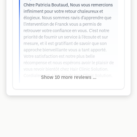
Chère Patricia Boutaud, Nous vous remercions
infiniment pour votre retour chaleureux et
élogieux. Nous sommes ravis d'apprendre que
l'intervention de Franck vous a permis de
retrouver votre confiance en vous. C'est notre
priorité de fournir un service à l'écoute et sur
mesure, et il est gratifiant de savoir que son
approche bienveillante vous a tant apporté.
Votre satisfaction est notre plus belle
récompense et nous espérons avoir le plaisir de
vous revoir bientôt chez Hair Clinic Solution.
Cordialement, L'équipe de Hair Clinic Solution.
Show 10 more reviews ...