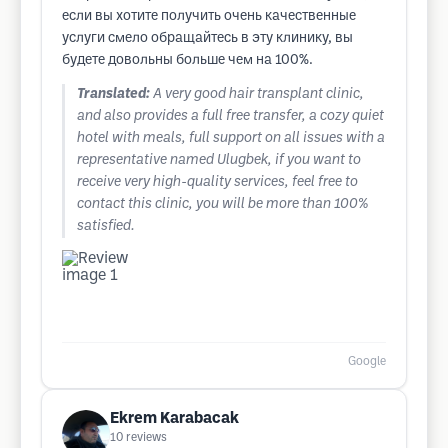
если вы хотите получить очень качественные
услуги смело обращайтесь в эту клинику, вы
будете довольны больше чем на 100%.
Translated:
A very good hair transplant clinic,
and also provides a full free transfer, a cozy quiet
hotel with meals, full support on all issues with a
representative named Ulugbek, if you want to
receive very high-quality services, feel free to
contact this clinic, you will be more than 100%
satisfied.
Google
Ekrem Karabacak
10
reviews