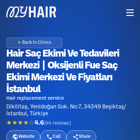
← Back to Clinics
Hair Saç Ekimi Ve Tedavileri
Merkezi | Oksijenli Fue Saç
Ekimi Merkezi Ve Fiyatları
İstanbul
Hair replacement service
Dikilitaş, Yenidoğan Sok. No:7, 34349 Beşiktaş/
İstanbul, Türkiye
★★★★☆
4.6
(
94
reviews
)
Website
Call
Share