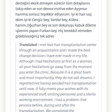
desteğini eksik etmeyen sürecin tüm detaylarını
takip eden ve son derece motive eden Ayşenur
hanıma sonsuz teşekkür ediyorum. İyi ki hair saç
ekim iyi ki Cengiz bey, Serdar bey, Kübra
hanım,Oğuzhan bey ve son dokunuşu kabuk dökme
işlemini yapan Furkan bey. Hiç tereddüt etmeden
gidebileceğiniz tek adres
Translated:
I met Hair hair transplantation center
through an acquaintance and I made the best
change decision I have ever made in my life.
Although I had hesitations at first as a woman,
all your hesitations go away from the moment
you enter the clinic. Because it is a great team
and most importantly, they do not sell dreams. I
regretted not having avoided hair transplantation
until now. It fully meets your wishes with its
experienced staff, smiling personnel and a sterile
working environment. I had a problem-free
process before, during and after the
transplantation. We completed the