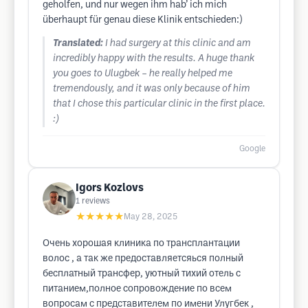
geholfen, und nur wegen ihm hab’ ich mich
überhaupt für genau diese Klinik entschieden:)
Translated:
I had surgery at this clinic and am
incredibly happy with the results. A huge thank
you goes to Ulugbek – he really helped me
tremendously, and it was only because of him
that I chose this particular clinic in the first place.
:)
Google
Igors Kozlovs
1
reviews
★★★★★
May 28, 2025
Очень хорошая клиника по трансплантации
волос , а так же предоставляетсяься полный
бесплатный трансфер, уютный тихий отель с
питанием,полное сопровождение по всем
вопросам с представителем по имени Улугбек ,