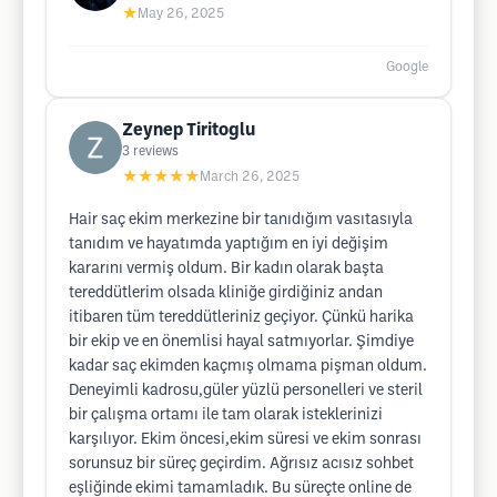
★
May 26, 2025
Google
Zeynep Tiritoglu
3
reviews
★★★★★
March 26, 2025
Hair saç ekim merkezine bir tanıdığım vasıtasıyla
tanıdım ve hayatımda yaptığım en iyi değişim
kararını vermiş oldum. Bir kadın olarak başta
tereddütlerim olsada kliniğe girdiğiniz andan
itibaren tüm tereddütleriniz geçiyor. Çünkü harika
bir ekip ve en önemlisi hayal satmıyorlar. Şimdiye
kadar saç ekimden kaçmış olmama pişman oldum.
Deneyimli kadrosu,güler yüzlü personelleri ve steril
bir çalışma ortamı ile tam olarak isteklerinizi
karşılıyor. Ekim öncesi,ekim süresi ve ekim sonrası
sorunsuz bir süreç geçirdim. Ağrısız acısız sohbet
eşliğinde ekimi tamamladık. Bu süreçte online de