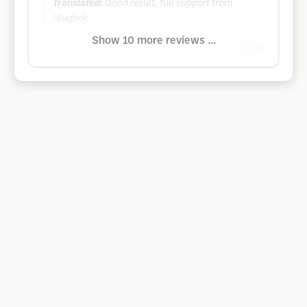
Translated:
Good result, full support from
Ulugbek.
Show 10 more reviews ...
Google