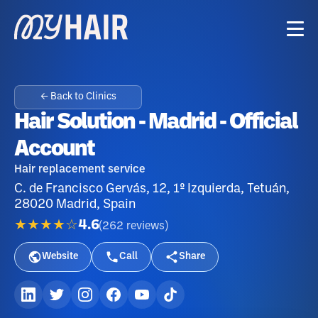
← Back to Clinics
Hair Solution - Madrid - Official
Account
Hair replacement service
C. de Francisco Gervás, 12, 1º Izquierda, Tetuán,
28020 Madrid, Spain
★★★★☆
4.6
(
262
reviews
)
Website
Call
Share