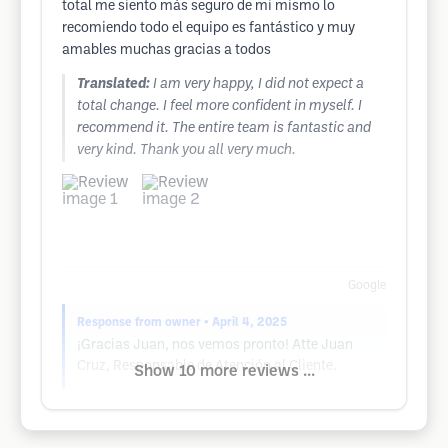
total me siento más seguro de mi mismo lo
recomiendo todo el equipo es fantástico y muy
amables muchas gracias a todos
Translated:
I am very happy, I did not expect a
total change. I feel more confident in myself. I
recommend it. The entire team is fantastic and
very kind. Thank you all very much.
Google
Response from owner
• April 4, 2025
¡Gracias Juan, nos vemos pronto! Atte Juan
Cruz, Responsable de Atención al Cliente.
Show 10 more reviews ...