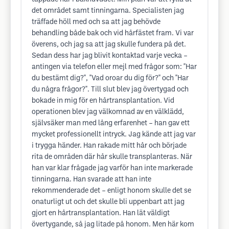
det området samt tinningarna. Specialisten jag
träffade höll med och sa att jag behövde
behandling både bak och vid hårfästet fram. Vi var
överens, och jag sa att jag skulle fundera på det.
Sedan dess har jag blivit kontaktad varje vecka –
antingen via telefon eller mejl med frågor som: "Har
du bestämt dig?", "Vad oroar du dig för?" och "Har
du några frågor?". Till slut blev jag övertygad och
bokade in mig för en hårtransplantation. Vid
operationen blev jag välkomnad av en välklädd,
självsäker man med lång erfarenhet – han gav ett
mycket professionellt intryck. Jag kände att jag var
i trygga händer. Han rakade mitt hår och började
rita de områden där hår skulle transplanteras. När
han var klar frågade jag varför han inte markerade
tinningarna. Han svarade att han inte
rekommenderade det – enligt honom skulle det se
onaturligt ut och det skulle bli uppenbart att jag
gjort en hårtransplantation. Han lät väldigt
övertygande, så jag litade på honom. Men här kom