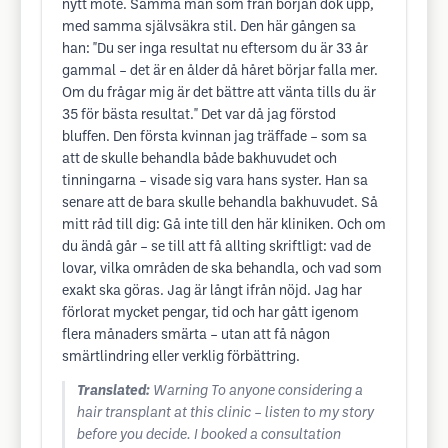
nytt möte. Samma man som från början dök upp,
med samma självsäkra stil. Den här gången sa
han: "Du ser inga resultat nu eftersom du är 33 år
gammal – det är en ålder då håret börjar falla mer.
Om du frågar mig är det bättre att vänta tills du är
35 för bästa resultat." Det var då jag förstod
bluffen. Den första kvinnan jag träffade – som sa
att de skulle behandla både bakhuvudet och
tinningarna – visade sig vara hans syster. Han sa
senare att de bara skulle behandla bakhuvudet. Så
mitt råd till dig: Gå inte till den här kliniken. Och om
du ändå går – se till att få allting skriftligt: vad de
lovar, vilka områden de ska behandla, och vad som
exakt ska göras. Jag är långt ifrån nöjd. Jag har
förlorat mycket pengar, tid och har gått igenom
flera månaders smärta – utan att få någon
smärtlindring eller verklig förbättring.
Translated:
Warning To anyone considering a
hair transplant at this clinic – listen to my story
before you decide. I booked a consultation