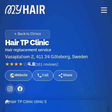
← Back to Clinics
Hair TP Clinic
Hair replacement service
Vasaplatsen 2, 411 34 Göteborg, Sweden
★★★★☆
4.8
(
161
reviews
)
Website
Call
Share