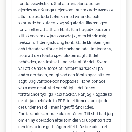
första besvikelsen: Själva transplantationen
gjordes av två unga tjejer som inte pratade svenska
alls – de pratade turkiska med varandra och
skrattade hela tiden. Jag såg aldrig läkaren igen
förrän efter att allt var klart. Han frågade bara om
allt kändes bra – jag svarade ja, men kände mig
tveksam. Tiden gick. Jag kontaktade kliniken igen
och frågade varför de inte behandlade tinningarna,
trots att den första specialisten sagt att det
behövdes, och trots att jag betalat för det. Svaret
var att de hade "fördelat" antalet hårsäckar på
andra områden, enligt vad den första specialisten
sagt. Jag väntade och hoppades. Håret började
växa men resultatet var dåligt – det fanns
fortfarande tydliga kala fläckar. När jag klagade sa
de att jag behövde ta PRP-injektioner. Jag gjorde
det under en tid – men inget förändrades.
Fortfarande samma kala områden. Till slut bad jag
om en ny operation eftersom det var uppenbart att
den första inte gett någon effekt. De bokade in ett