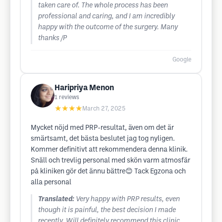
taken care of. The whole process has been
professional and caring, and I am incredibly
happy with the outcome of the surgery. Many
thanks /P
Google
Haripriya Menon
1
reviews
★★★★
March 27, 2025
Mycket nöjd med PRP-resultat, även om det är
smärtsamt, det bästa beslutet jag tog nyligen.
Kommer definitivt att rekommendera denna klinik.
Snäll och trevlig personal med skön varm atmosfär
på kliniken gör det ännu bättre😊 Tack Egzona och
alla personal
Translated:
Very happy with PRP results, even
though it is painful, the best decision I made
recently. Will definitely recommend this clinic.