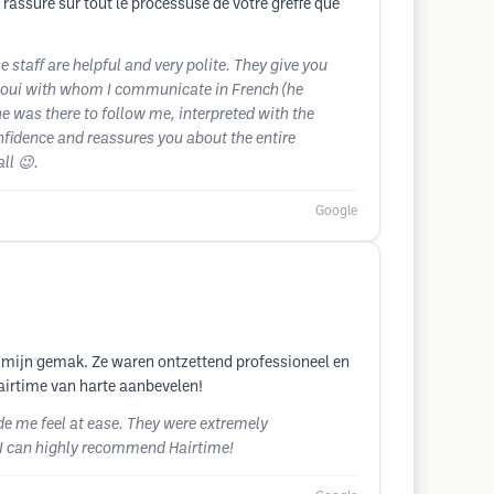
rassure sur tout le processuse de votre greffe que
e staff are helpful and very polite. They give you
ahaoui with whom I communicate in French (he
e was there to follow me, interpreted with the
nfidence and reassures you about the entire
ll 😉.
Google
 mijn gemak. Ze waren ontzettend professioneel en
Hairtime van harte aanbevelen!
de me feel at ease. They were extremely
. I can highly recommend Hairtime!