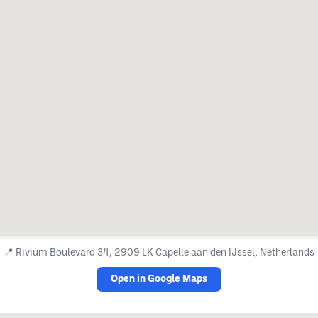
📍
Rivium Boulevard 34, 2909 LK Capelle aan den IJssel, Netherlands
Open in Google Maps