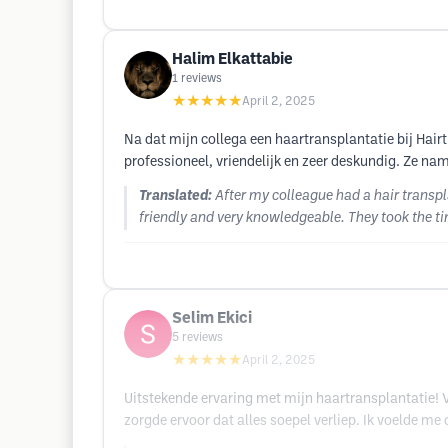
Halim Elkattabie
1
reviews
★★★★★
April 2, 2025
Na dat mijn collega een haartransplantatie bij Hair
professioneel, vriendelijk en zeer deskundig. Ze name
Translated:
After my colleague had a hair transpl
friendly and very knowledgeable. They took the ti
Selim Ekici
5
reviews
★★★★★
April 2, 2025
Uitstekende ervaring met mijn haartransplantatie! 
zorgde ervoor dat alles soepel verliep. Ik voelde m