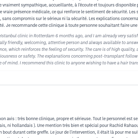
e vraiment sympathique, accueillante, à l’écoute et toujours disponible 
ne vraie présence médicale, ce qui renforce le sentiment de sécurité. Les so
 sans compromis sur le sérieux ni la sécurité. Les explications concernant
ité. Je recommande cette clinique à toute personne souhaitant faire une
meIstanbul clinic in Rotterdam 6 months ago, and I am already very satisf
eally friendly, welcoming, attentive person and always available to answ
ce, which reinforces the feeling of security. The care is of high quality, 
ousness or safety. The explanations concerning post-transplant follow-
 of mind. I recommend this clinic to anyone wishing to have a hair tran
n avis : très bonne clinique, propre et sérieuse. Tout le personnel est se
glais, ni hollandais ). Une mention très bien et spécial pour Rachid Rahao
ut durant cette greffe. Le jour de l'intervention, il était là pour me suiv