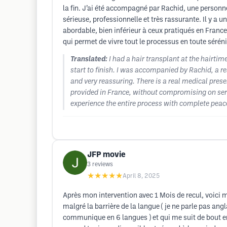
la fin. J’ai été accompagné par Rachid, une personn
sérieuse, professionnelle et très rassurante. Il y a u
abordable, bien inférieur à ceux pratiqués en France,
qui permet de vivre tout le processus en toute sérén
Translated:
I had a hair transplant at the hairti
start to finish. I was accompanied by Rachid, a r
and very reassuring. There is a real medical presen
provided in France, without compromising on seri
experience the entire process with complete peace
JFP movie
3
reviews
★★★★★
April 8, 2025
Après mon intervention avec 1 Mois de recul, voici mo
malgré la barrière de la langue ( je ne parle pas an
communique en 6 langues ) et qui me suit de bout en bo