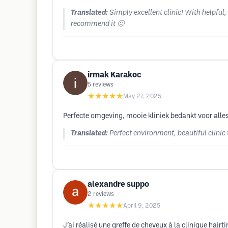
Translated:
Simply excellent clinic! With helpful,
recommend it 🙂
irmak Karakoc
5
reviews
★★★★★
May 27, 2025
Perfecte omgeving, mooie kliniek bedankt voor alle
Translated:
Perfect environment, beautiful clinic
alexandre suppo
2
reviews
★★★★★
April 9, 2025
J’ai réalisé une greffe de cheveux à la clinique hairt