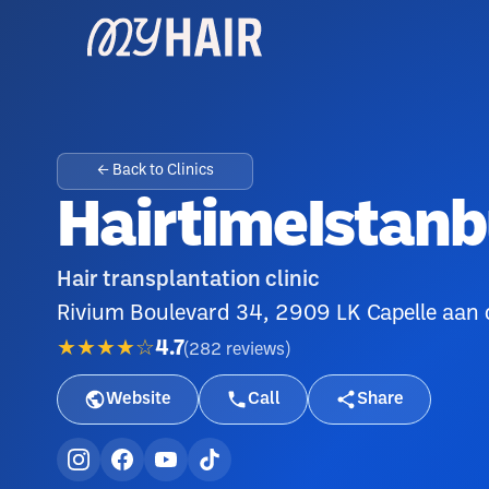
← Back to Clinics
HairtimeIstanb
Hair transplantation clinic
Rivium Boulevard 34, 2909 LK Capelle aan d
★★★★☆
4.7
(
282
reviews
)
Website
Call
Share