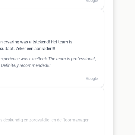
Google
jn ervaring was uitstekend! Het team is
esultaat. Zeker een aanrader!!!
 experience was excellent! The team is professional,
. Definitely recommended!!!
Google
as deskundig en zorgvuldig, en de floormanager