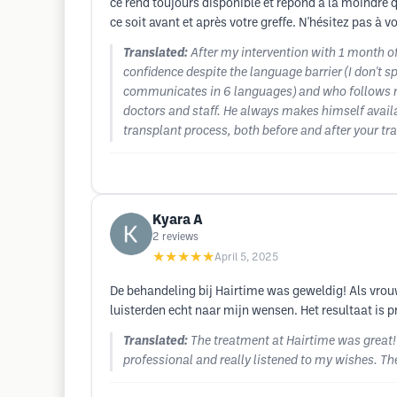
ce rend toujours disponible et répond à la moindre q
ce soit avant et après votre greffe. N'hésitez pas à 
Translated:
After my intervention with 1 month of 
confidence despite the language barrier (I don't
communicates in 6 languages) and who follows me f
doctors and staff. He always makes himself avail
transplant process, both before and after your tran
Kyara A
2
reviews
★★★★★
April 5, 2025
De behandeling bij Hairtime was geweldig! Als vro
luisterden echt naar mijn wensen. Het resultaat is p
Translated:
The treatment at Hairtime was great!
professional and really listened to my wishes. Th