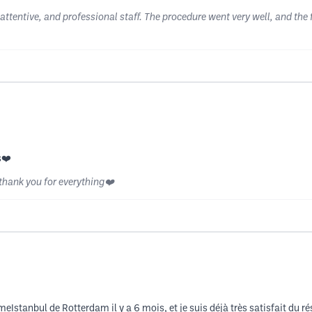
 attentive, and professional staff. The procedure went very well, and the
s❤️
 thank you for everything❤️
imeIstanbul de Rotterdam il y a 6 mois, et je suis déjà très satisfait du r