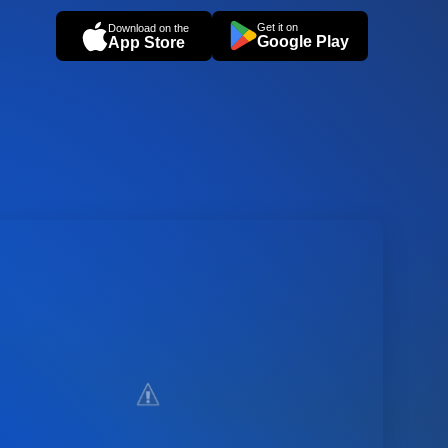
Get it on
Download on the
Google Play
App Store