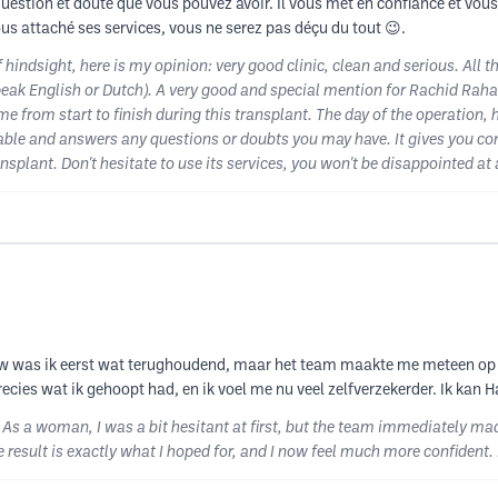
uestion et doute que vous pouvez avoir. Il vous met en confiance et vous 
vous attaché ses services, vous ne serez pas déçu du tout 😉.
hindsight, here is my opinion: very good clinic, clean and serious. All th
 speak English or Dutch). A very good and special mention for Rachid R
rom start to finish during this transplant. The day of the operation, h
able and answers any questions or doubts you may have. It gives you co
splant. Don't hesitate to use its services, you won't be disappointed at a
uw was ik eerst wat terughoudend, maar het team maakte me meteen op
recies wat ik gehoopt had, en ik voel me nu veel zelfverzekerder. Ik kan 
 As a woman, I was a bit hesitant at first, but the team immediately ma
e result is exactly what I hoped for, and I now feel much more confident