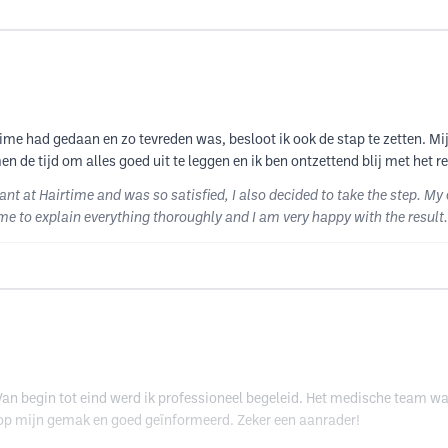
time had gedaan en zo tevreden was, besloot ik ook de stap te zetten. Mi
n de tijd om alles goed uit te leggen en ik ben ontzettend blij met het r
ant at Hairtime and was so satisfied, I also decided to take the step. My
me to explain everything thoroughly and I am very happy with the result
Van begin tot eind werd ik professioneel begeleid. Het medische team w
e op mijn gemak en goed geïnformeerd. Zeker een aanrader!