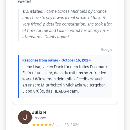
wieder!
Translated:
I came across Michaela by chance
and I have to say it was a real stroke of luck. A
very friendly, detailed consultation, she took a lot
of time for me and I can contact her at any time
afterwards. Gladly again!
Google
Response from owner
• October 16, 2024
Liebe Lisa, vielen Dank für dein tolles Feedback.
Es freut uns sehr, dass du mit uns so zufrieden
warst! Wir werden dein tolles Feedback auch
an unsere Mitarbeiterin Michaela weitergeben.
Liebe Grüße, das HEADS-Team.
Julia H
1
reviews
★★★★★
August 23, 2024