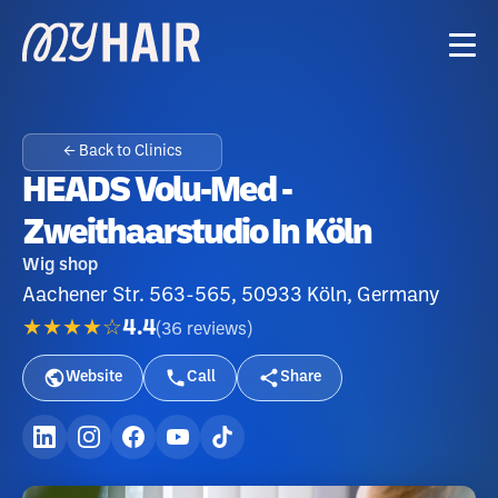
← Back to Clinics
HEADS Volu-Med -
Zweithaarstudio In Köln
Wig shop
Aachener Str. 563-565, 50933 Köln, Germany
★★★★☆
4.4
(
36
reviews
)
Website
Call
Share