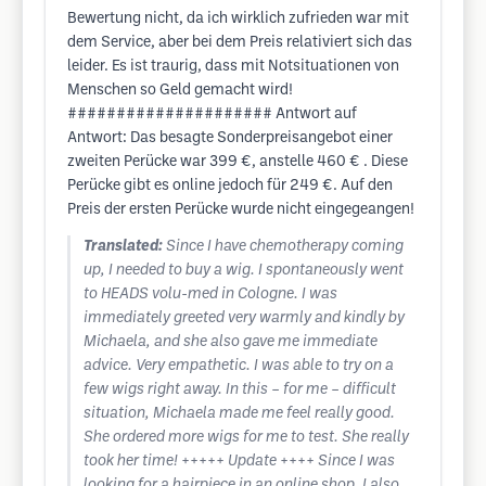
Bewertung nicht, da ich wirklich zufrieden war mit
dem Service, aber bei dem Preis relativiert sich das
leider. Es ist traurig, dass mit Notsituationen von
Menschen so Geld gemacht wird!
##################### Antwort auf
Antwort: Das besagte Sonderpreisangebot einer
zweiten Perücke war 399 €, anstelle 460 € . Diese
Perücke gibt es online jedoch für 249 €. Auf den
Preis der ersten Perücke wurde nicht eingegeangen!
Translated:
Since I have chemotherapy coming
up, I needed to buy a wig. I spontaneously went
to HEADS volu-med in Cologne. I was
immediately greeted very warmly and kindly by
Michaela, and she also gave me immediate
advice. Very empathetic. I was able to try on a
few wigs right away. In this – for me – difficult
situation, Michaela made me feel really good.
She ordered more wigs for me to test. She really
took her time! +++++ Update ++++ Since I was
looking for a hairpiece in an online shop, I also