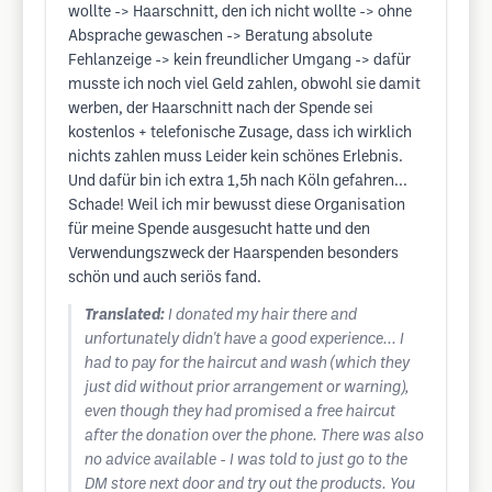
wollte -> Haarschnitt, den ich nicht wollte -> ohne
Absprache gewaschen -> Beratung absolute
Fehlanzeige -> kein freundlicher Umgang -> dafür
musste ich noch viel Geld zahlen, obwohl sie damit
werben, der Haarschnitt nach der Spende sei
kostenlos + telefonische Zusage, dass ich wirklich
nichts zahlen muss Leider kein schönes Erlebnis.
Und dafür bin ich extra 1,5h nach Köln gefahren...
Schade! Weil ich mir bewusst diese Organisation
für meine Spende ausgesucht hatte und den
Verwendungszweck der Haarspenden besonders
schön und auch seriös fand.
Translated:
I donated my hair there and
unfortunately didn't have a good experience... I
had to pay for the haircut and wash (which they
just did without prior arrangement or warning),
even though they had promised a free haircut
after the donation over the phone. There was also
no advice available - I was told to just go to the
DM store next door and try out the products. You