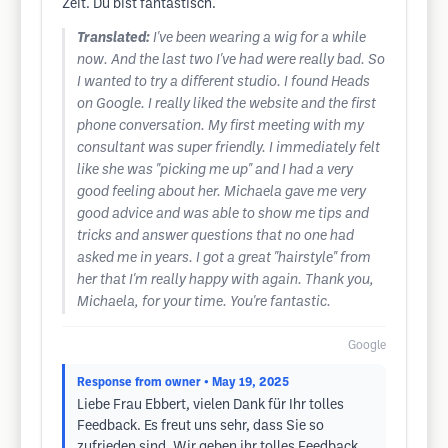
Zeit. Du bist fantastisch.
Translated:
I've been wearing a wig for a while
now. And the last two I've had were really bad. So
I wanted to try a different studio. I found Heads
on Google. I really liked the website and the first
phone conversation. My first meeting with my
consultant was super friendly. I immediately felt
like she was "picking me up" and I had a very
good feeling about her. Michaela gave me very
good advice and was able to show me tips and
tricks and answer questions that no one had
asked me in years. I got a great "hairstyle" from
her that I'm really happy with again. Thank you,
Michaela, for your time. You're fantastic.
Google
Response from owner
• May 19, 2025
Liebe Frau Ebbert, vielen Dank für Ihr tolles
Feedback. Es freut uns sehr, dass Sie so
zufrieden sind. Wir geben ihr tolles Feedback