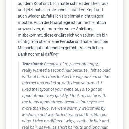
auf dem Kopf sitzt. Ich hatte schnell den Dreh raus
und jetzt habe ich sie schnell auf dem Kopf und
auch wieder ab,falls ich sie einmal nicht tragen
möchte. Auch die Haarpflege ist für mich einfach
umzusetzen, da man eine super Anleitung
mitbekommt, diese erklärt sich von selbst. Ich bin
richtig froh über meine Perücke und habe mich bei
Michaela gut aufgehoben gefühlt. Vielen lieben
Dank nochmal dafür🩷
Translated:
Because of my chemotherapy, I
really wanted a second hair because I felt so bald
without hair. I then looked for wig makers on the
internet and ended up with Head volu-med. I
liked the layout of your website. I also got an
appointment very quickly. I took my sister with
me to my appointment because four eyes see
more than two. We were warmly welcomed by
Michaela and we started trying out the different
wigs. I tried on different wigs, synthetic hair and
real hair, as well as short haircuts and long hair.