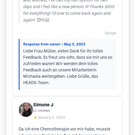
well advised. I've had my hair system for two
days and I feel like a new person.🫶 Thanks 1000
for everything! I'd love to come back again and
again! 🥰🫶🤗
Google
Response from owner
• May 5, 2025
Liebe Frau Müller, vielen Dank für ihr tolles
Feedback. Es freut uns sehr, dass sie mit uns so
zufrieden waren! Wir werden dein tolles
Feedback auch an unsere Mitarbeiterin
Michaela weitergeben. Liebe Grüße, das
HEADS-Team.
Simone J
11
reviews
★
January 2, 2025
Da ich eine Chemotherapie vor mir habe, musste