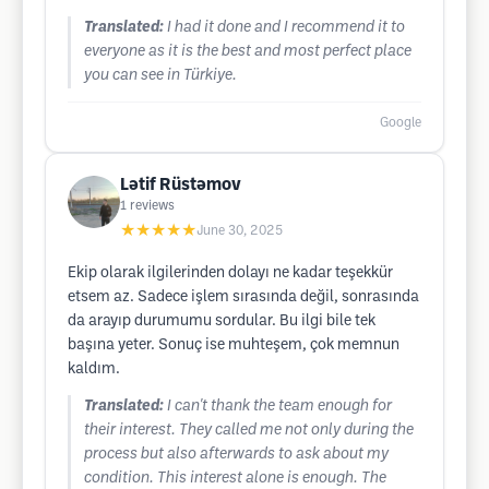
Translated:
I had it done and I recommend it to
everyone as it is the best and most perfect place
you can see in Türkiye.
Google
Lətif Rüstəmov
1
reviews
★★★★★
June 30, 2025
Ekip olarak ilgilerinden dolayı ne kadar teşekkür
etsem az. Sadece işlem sırasında değil, sonrasında
da arayıp durumumu sordular. Bu ilgi bile tek
başına yeter. Sonuç ise muhteşem, çok memnun
kaldım.
Translated:
I can't thank the team enough for
their interest. They called me not only during the
process but also afterwards to ask about my
condition. This interest alone is enough. The