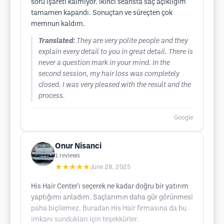
soru işareti kalmıyor. İkinci seansta saç açıklığım
tamamen kapandı. Sonuçtan ve süreçten çok
memnun kaldım.
Translated:
They are very polite people and they
explain every detail to you in great detail. There is
never a question mark in your mind. In the
second session, my hair loss was completely
closed. I was very pleased with the result and the
process.
Google
Onur Nisanci
1
reviews
★★★★★
June 28, 2025
His Hair Center'ı seçerek ne kadar doğru bir yatırım
yaptığımı anladım. Saçlarımın daha gür görünmesi
paha biçilemez. Buradan His Hair firmasına da bu
imkanı sundukları için teşekkürler.