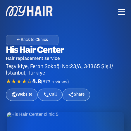
← Back to Clinics
His Hair Center
Hair replacement service
Teşvikiye, Ferah Sokağı No:23/A, 34365 Şişli/
İstanbul, Türkiye
★★★★☆
4.8
(
873
reviews
)
Website
Call
Share