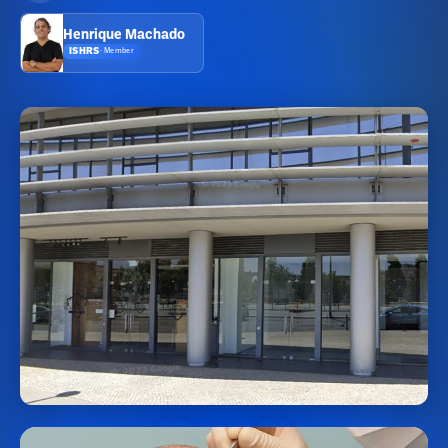
Henrique Machado
ISHRS
·
Member