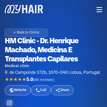
← Back to Clinics
HM Clinic - Dr. Henrique
Machado, Medicina E
Transplantes Capilares
Medical clinic
R. de Campolide 372b, 1070-040 Lisboa, Portugal
★★★★★
5.0
(
88
reviews
)
Website
Call
Share