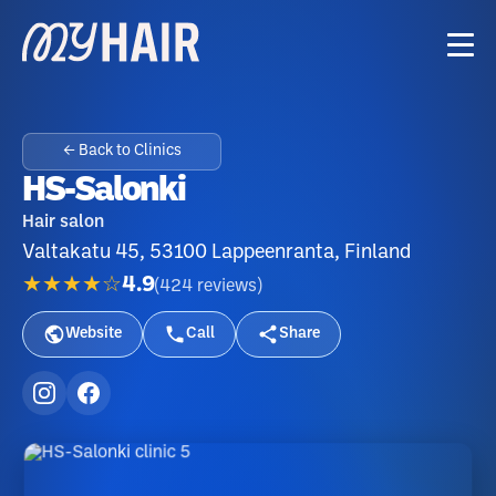
← Back to Clinics
HS-Salonki
Hair salon
Valtakatu 45, 53100 Lappeenranta, Finland
★★★★☆
4.9
(
424
reviews
)
Website
Call
Share