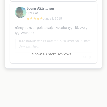
Jouni Väänänen
1
reviews
★★★★★
June 18, 2025
Hämyhiuksien poisto sujui Neealta tyylillä. Wery
tyytyväinen !
Translated:
Neea's hair removal went off in style.
Very satisfied!
Show 10 more reviews ...
Google