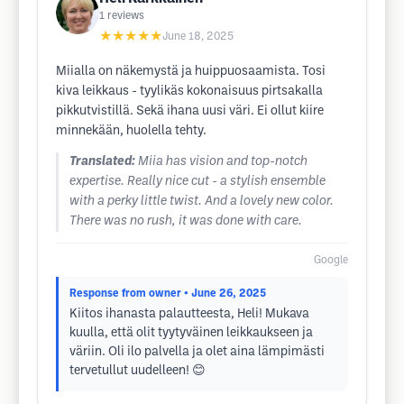
1
reviews
★★★★★
June 18, 2025
Miialla on näkemystä ja huippuosaamista. Tosi
kiva leikkaus - tyylikäs kokonaisuus pirtsakalla
pikkutvistillä. Sekä ihana uusi väri. Ei ollut kiire
minnekään, huolella tehty.
Translated:
Miia has vision and top-notch
expertise. Really nice cut - a stylish ensemble
with a perky little twist. And a lovely new color.
There was no rush, it was done with care.
Google
Response from owner
• June 26, 2025
Kiitos ihanasta palautteesta, Heli! Mukava
kuulla, että olit tyytyväinen leikkaukseen ja
väriin. Oli ilo palvella ja olet aina lämpimästi
tervetullut uudelleen! 😊