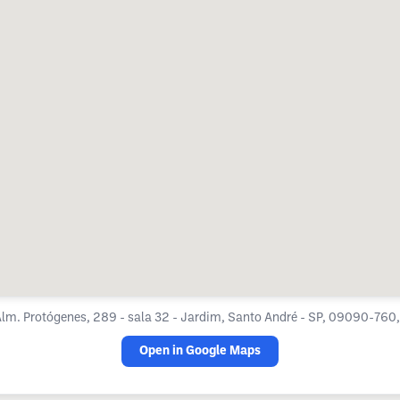
Alm. Protógenes, 289 - sala 32 - Jardim, Santo André - SP, 09090-760,
Open in Google Maps