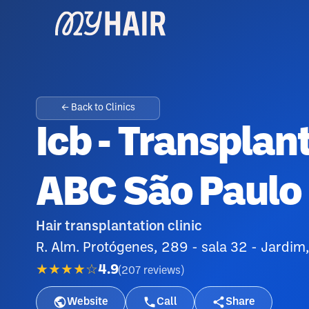
← Back to Clinics
Icb - Transplan
ABC São Paulo
Hair transplantation clinic
R. Alm. Protógenes, 289 - sala 32 - Jardim
★★★★☆
4.9
(
207
reviews
)
Website
Call
Share