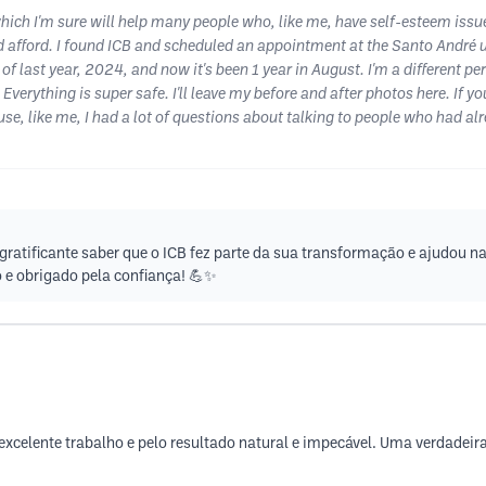
which I'm sure will help many people who, like me, have self-esteem issu
uld afford. I found ICB and scheduled an appointment at the Santo André u
 of last year, 2024, and now it's been 1 year in August. I'm a different p
 Everything is super safe. I'll leave my before and after photos here. If 
e, like me, I had a lot of questions about talking to people who had alre
gratificante saber que o ICB fez parte da sua transformação e ajudou n
o e obrigado pela confiança! 💪✨
 excelente trabalho e pelo resultado natural e impecável. Uma verdadeira