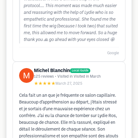
protocol…. This moment was made much easier
and reassuring with the help of Lydie who is so
empathetic and professional. She found me the
first time the wig (because I took two) that suited
me, this allowed me to move forward. So a huge
thank you 🙏 go ahead with your eyes closed 🤩
Google
Michel Blanchin
Local Guide
125
reviews
• Visited in Visited in March
★★★★★
March 27, 2025
Cela fait un an que je fréquente ce salon capillaire.
Beaucoup d’appréhension au départ, j’étais stressé
et je sortais d’une mauvaise expérience chez un
confrère. J’ai eu la chance de tomber sur Lydie Ros,
beaucoup de chance. Elle m’a rassuré, expliqué en
détail le déroulement de chaque séance. Son
professionnalisme et son empathie sont des atouts