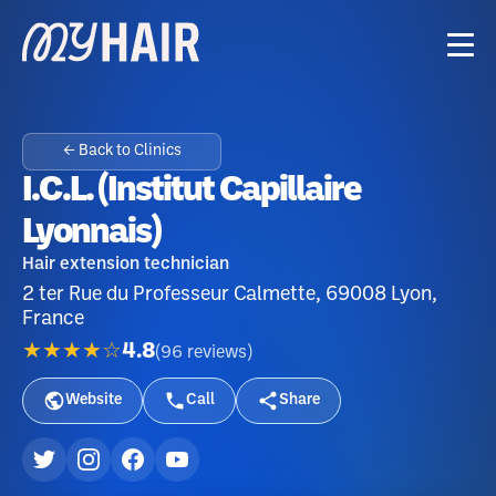
← Back to Clinics
I.C.L. (Institut Capillaire
Lyonnais)
Hair extension technician
2 ter Rue du Professeur Calmette, 69008 Lyon,
France
★★★★☆
4.8
(
96
reviews
)
Website
Call
Share