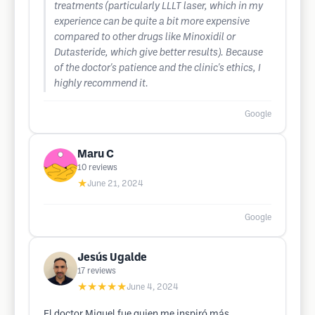
treatments (particularly LLLT laser, which in my
experience can be quite a bit more expensive
compared to other drugs like Minoxidil or
Dutasteride, which give better results). Because
of the doctor's patience and the clinic's ethics, I
highly recommend it.
Google
Maru C
10
reviews
★
June 21, 2024
Google
Jesús Ugalde
17
reviews
★★★★★
June 4, 2024
El doctor Miguel fue quien me inspiró más