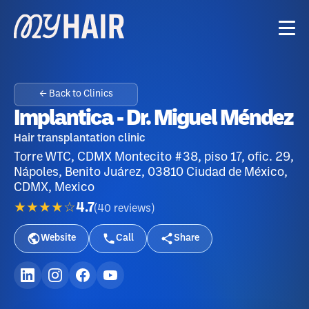
← Back to Clinics
Implantica - Dr. Miguel Méndez
Hair transplantation clinic
Torre WTC, CDMX Montecito #38, piso 17, ofic. 29,
Nápoles, Benito Juárez, 03810 Ciudad de México,
CDMX, Mexico
★★★★☆
4.7
(
40
reviews
)
Website
Call
Share