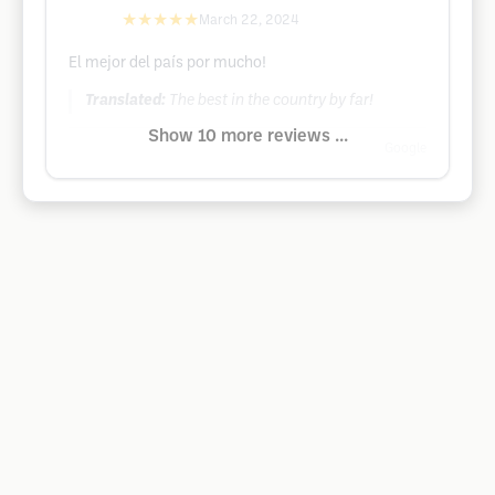
★★★★★
March 22, 2024
El mejor del país por mucho!
Translated:
The best in the country by far!
Show 10 more reviews ...
Google