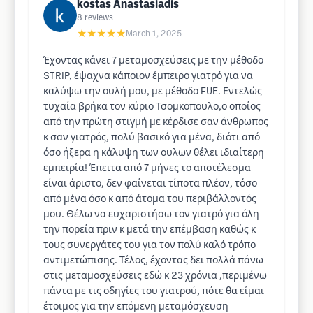
kostas Anastasiadis
8
reviews
★★★★★
March 1, 2025
Έχοντας κάνει 7 μεταμοσχεύσεις με την μέθοδο
STRIP, έψαχνα κάποιον έμπειρο γιατρό για να
καλύψω την ουλή μου, με μέθοδο FUE. Εντελώς
τυχαία βρήκα τον κύριο Τσομκοπουλο,ο οποίος
από την πρώτη στιγμή με κέρδισε σαν άνθρωπος
κ σαν γιατρός, πολύ βασικό για μένα, διότι από
όσο ήξερα η κάλυψη των ουλων θέλει ιδιαίτερη
εμπειρία! Έπειτα από 7 μήνες το αποτέλεσμα
είναι άριστο, δεν φαίνεται τίποτα πλέον, τόσο
από μένα όσο κ από άτομα του περιβάλλοντός
μου. Θέλω να ευχαριστήσω τον γιατρό για όλη
την πορεία πριν κ μετά την επέμβαση καθώς κ
τους συνεργάτες του για τον πολύ καλό τρόπο
αντιμετώπισης. Τέλος, έχοντας δει πολλά πάνω
στις μεταμοσχεύσεις εδώ κ 23 χρόνια ,περιμένω
πάντα με τις οδηγίες του γιατρού, πότε θα είμαι
έτοιμος για την επόμενη μεταμόσχευση