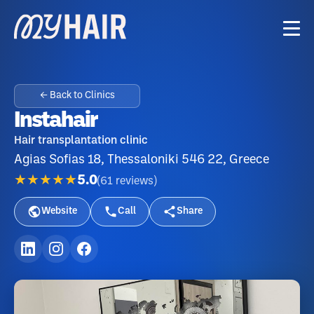
← Back to Clinics
Instahair
Hair transplantation clinic
Agias Sofias 18, Thessaloniki 546 22, Greece
★★★★★
5.0
(
61
reviews
)
Website
Call
Share