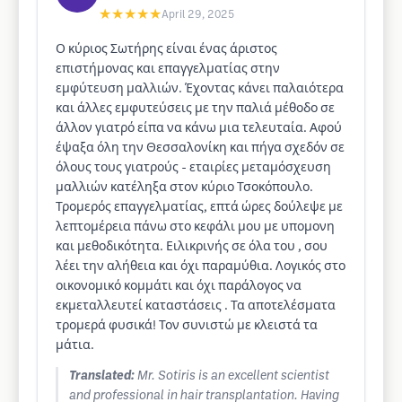
★★★★★
April 29, 2025
Ο κύριος Σωτήρης είναι ένας άριστος
επιστήμονας και επαγγελματίας στην
εμφύτευση μαλλιών. Έχοντας κάνει παλαιότερα
και άλλες εμφυτεύσεις με την παλιά μέθοδο σε
άλλον γιατρό είπα να κάνω μια τελευταία. Αφού
έψαξα όλη την Θεσσαλονίκη και πήγα σχεδόν σε
όλους τους γιατρούς - εταιρίες μεταμόσχευση
μαλλιών κατέληξα στον κύριο Τσοκόπουλο.
Τρομερός επαγγελματίας, επτά ώρες δούλεψε με
λεπτομέρεια πάνω στο κεφάλι μου με υπομονη
και μεθοδικότητα. Ειλικρινής σε όλα του , σου
λέει την αλήθεια και όχι παραμύθια. Λογικός στο
οικονομικό κομμάτι και όχι παράλογος να
εκμεταλλευτεί καταστάσεις . Τα αποτελέσματα
τρομερά φυσικά! Τον συνιστώ με κλειστά τα
μάτια.
Translated:
Mr. Sotiris is an excellent scientist
and professional in hair transplantation. Having