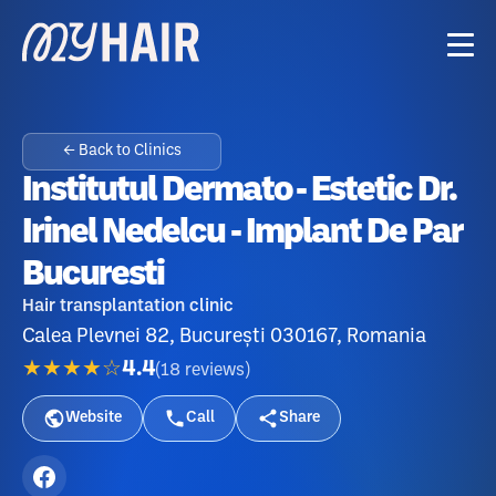
← Back to Clinics
Institutul Dermato - Estetic Dr.
Irinel Nedelcu - Implant De Par
Bucuresti
Hair transplantation clinic
Calea Plevnei 82, București 030167, Romania
★★★★☆
4.4
(
18
reviews
)
Website
Call
Share