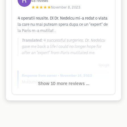
48
reviews
★★★★★
November 8, 2023
4 operatii reusite. Dl Dr. Nedelcu mi-a redat o viata
la care nu mai puteam spera dupa ce un "expert" de
la Paris m-a mutilat .
Translated:
4 successful surgeries. Dr. Nedelcu
gave me back a life I could no longer hope for
after an "expert" from Paris mutilated me.
Google
Response from owner
• November 16, 2023
Mulțumim frumos!
Show 10 more reviews ...