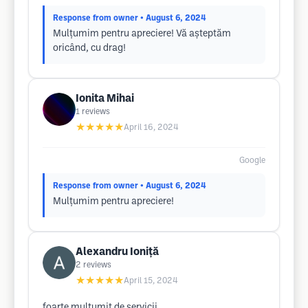
Response from owner
• August 6, 2024
Mulțumim pentru apreciere! Vă așteptăm
oricând, cu drag!
Ionita Mihai
1
reviews
★★★★★
April 16, 2024
Google
Response from owner
• August 6, 2024
Mulțumim pentru apreciere!
Alexandru Ioniță
2
reviews
★★★★★
April 15, 2024
foarte multumit de servicii