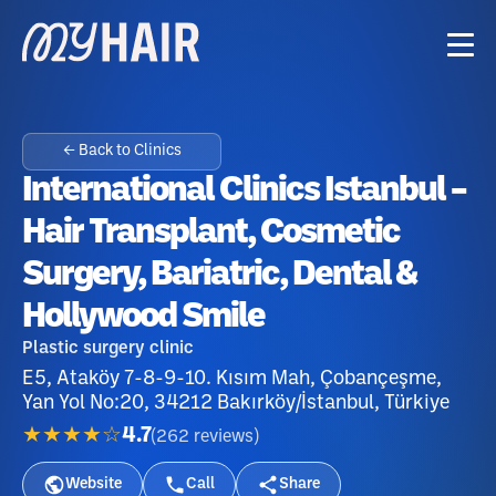
← Back to Clinics
International Clinics Istanbul –
Hair Transplant, Cosmetic
Surgery, Bariatric, Dental &
Hollywood Smile
Plastic surgery clinic
E5, Ataköy 7-8-9-10. Kısım Mah, Çobançeşme,
Yan Yol No:20, 34212 Bakırköy/İstanbul, Türkiye
★★★★☆
4.7
(
262
reviews
)
Website
Call
Share