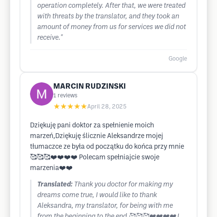
operation completely. After that, we were treated
with threats by the translator, and they took an
amount of money from us for services we did not
receive."
Google
MARCIN RUDZINSKI
1
reviews
★★★★★
April 28, 2025
Dziękuję pani doktor za spełnienie moich
marzeń,Dziękuję ślicznie Aleksandrze mojej
tłumaczce ze była od początku do końca przy mnie
🥰🥰🥰❤️❤️❤️❤️ Polecam spełniajcie swoje
marzenia❤️❤️
Translated:
Thank you doctor for making my
dreams come true, I would like to thank
Aleksandra, my translator, for being with me
from the beginning to the end 🥰🥰🥰❤️❤️❤️❤️ I