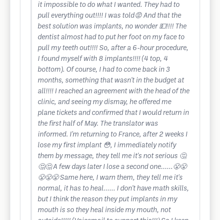
it impossible to do what I wanted. They had to
pull everything out!!!! I was told😡 And that the
best solution was implants, no wonder 💵!!!! The
dentist almost had to put her foot on my face to
pull my teeth out!!!! So, after a 6-hour procedure,
I found myself with 8 implants!!!! (4 top, 4
bottom). Of course, I had to come back in 3
months, something that wasn't in the budget at
all!!!! I reached an agreement with the head of the
clinic, and seeing my dismay, he offered me
plane tickets and confirmed that I would return in
the first half of May. The translator was
informed. I'm returning to France, after 2 weeks I
lose my first implant 😳, I immediately notify
them by message, they tell me it's not serious 🤔
🤔🤔 A few days later I lose a second one......😤😤
😤😤😤 Same here, I warn them, they tell me it's
normal, it has to heal...... I don't have math skills,
but I think the reason they put implants in my
mouth is so they heal inside my mouth, not