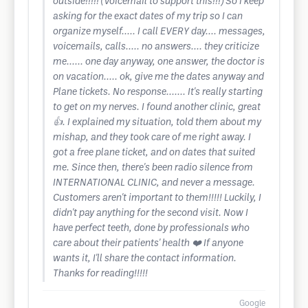
outside!!!!! (Voicemail to support this!!!) So I keep
asking for the exact dates of my trip so I can
organize myself..... I call EVERY day.... messages,
voicemails, calls..... no answers.... they criticize
me...... one day anyway, one answer, the doctor is
on vacation..... ok, give me the dates anyway and
Plane tickets. No response....... It's really starting
to get on my nerves. I found another clinic, great
👍. I explained my situation, told them about my
mishap, and they took care of me right away. I
got a free plane ticket, and on dates that suited
me. Since then, there's been radio silence from
INTERNATIONAL CLINIC, and never a message.
Customers aren't important to them!!!!! Luckily, I
didn't pay anything for the second visit. Now I
have perfect teeth, done by professionals who
care about their patients' health ❤️ If anyone
wants it, I'll share the contact information.
Thanks for reading!!!!!
Google