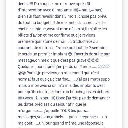
dents !!!! Du coup je me retrouve après 6h
d'intervention avec 8 implants !!!!(4 haut,4 bas).
Bien sûr faut revenir dans 3 mois, chose pas prévu
du tout au budget !!!! Je me mets d'accord avec le
chef de clinique,voyant mon désarroi,il m'offre les
billets d'avion et me confirme que je reviens
première quinzaine de mai. La traductrice au
courant. Je rentre en France,au bout de 2 semaine
je perds un premier implant 😳, j'avertis de suite par
message,on me dit que c'est pas grave 🤔🤔🤔
Quelques jours après j'en perds un 2 ème......😤😤😤
😤😤 Pareil,je préviens,on me répond que c'est
normal faut que ça cicatrise...... J'ai pas math supp
mais à mon avis si on m'a mis des implants c'est
pour qu'ils cicatrise dans ma bouche,pas en dehors
!!!!!(Vocal à l'appui!!!) Donc j'arrête pas de demander
les dates précises du séjour afin que je
m'organise..... j'appelle TOUS les jours....
messages,vocaux,appels.....pas de réponses....on
me gost......un jour quand même,une réponse,le