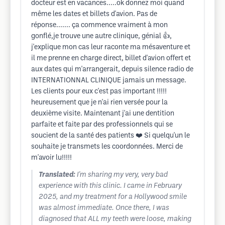
docteur est en vacances.....ok donnez moi quand
même les dates et billets d'avion. Pas de
réponse....... ça commence vraiment à mon
gonflé,je trouve une autre clinique, génial 👍,
j'explique mon cas leur raconte ma mésaventure et
il me prenne en charge direct, billet d'avion offert et
aux dates qui m'arrangerait, depuis silence radio de
INTERNATIONNAL CLINIQUE jamais un message.
Les clients pour eux c'est pas important !!!!!
heureusement que je n'ai rien versée pour la
deuxième visite. Maintenant j'ai une dentition
parfaite et faite par des professionnels qui se
soucient de la santé des patients ❤️ Si quelqu'un le
souhaite je transmets les coordonnées. Merci de
m'avoir lu!!!!!
Translated:
I'm sharing my very, very bad
experience with this clinic. I came in February
2025, and my treatment for a Hollywood smile
was almost immediate. Once there, I was
diagnosed that ALL my teeth were loose, making