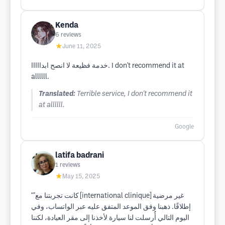
Kenda
6
reviews
★
June 11, 2025
خدمة فظيعة لا انصح ابدااااا. I don't recommend it at
allllll.
Translated:
Terrible service, I don't recommend it
at allllll.
Google
latifa badrani
1
reviews
★
May 15, 2025
*"كانت تجربتنا مع [international clinique] غير مرضية
إطلاقًا. ذهبنا وفق الموعد المتفق عليه عبر الواتساب، وفي
اليوم التالي أُرسلت لنا سيارة لأخذنا إلى مقر العيادة، لكننا