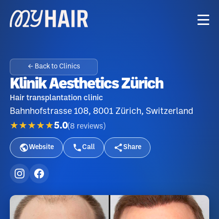
← Back to Clinics
Klinik Aesthetics Zürich
Hair transplantation clinic
Bahnhofstrasse 108, 8001 Zürich, Switzerland
★★★★★
5.0
(
8
reviews
)
Website
Call
Share