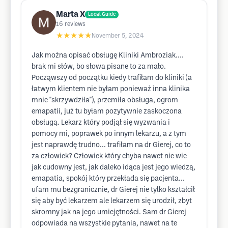
Marta X
Local Guide
16
reviews
★★★★★
November 5, 2024
Jak można opisać obsługę Kliniki Ambroziak....
brak mi słów, bo słowa pisane to za mało.
Począwszy od początku kiedy trafiłam do kliniki (a
łatwym klientem nie byłam ponieważ inna klinika
mnie "skrzywdziła"), przemiła obsługa, ogrom
emapatii, już tu byłam pozytywnie zaskoczona
obsługą. Lekarz który podjął się wyzwania i
pomocy mi, poprawek po innym lekarzu, a z tym
jest naprawdę trudno... trafiłam na dr Gierej, co to
za człowiek? Człowiek który chyba nawet nie wie
jak cudowny jest, jak daleko idąca jest jego wiedzą,
emapatia, spokój który przekłada się pacjenta...
ufam mu bezgranicznie, dr Gierej nie tylko kształcił
się aby być lekarzem ale lekarzem się urodził, zbyt
skromny jak na jego umiejętności. Sam dr Gierej
odpowiada na wszystkie pytania, nawet na te