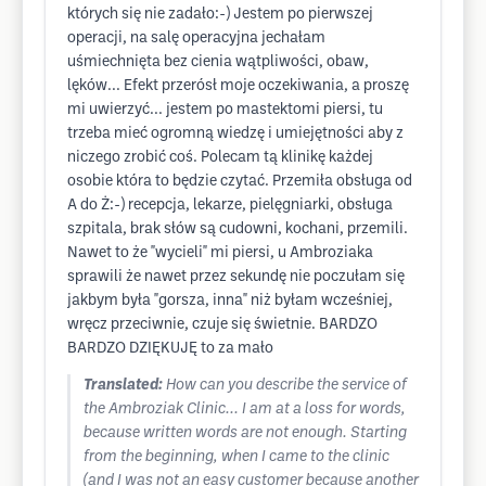
których się nie zadało:-) Jestem po pierwszej
operacji, na salę operacyjna jechałam
uśmiechnięta bez cienia wątpliwości, obaw,
lęków... Efekt przerósł moje oczekiwania, a proszę
mi uwierzyć... jestem po mastektomi piersi, tu
trzeba mieć ogromną wiedzę i umiejętności aby z
niczego zrobić coś. Polecam tą klinikę każdej
osobie która to będzie czytać. Przemiła obsługa od
A do Ż:-) recepcja, lekarze, pielęgniarki, obsługa
szpitala, brak słów są cudowni, kochani, przemili.
Nawet to że "wycieli" mi piersi, u Ambroziaka
sprawili że nawet przez sekundę nie poczułam się
jakbym była "gorsza, inna" niż byłam wcześniej,
wręcz przeciwnie, czuje się świetnie. BARDZO
BARDZO DZIĘKUJĘ to za mało
Translated:
How can you describe the service of
the Ambroziak Clinic... I am at a loss for words,
because written words are not enough. Starting
from the beginning, when I came to the clinic
(and I was not an easy customer because another