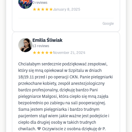
0
reviews
★★★★★
January 8, 2025
Google
Emilia Śliwiak
13
reviews
★★★★★
November 21, 2024
Chciałabym serdecznie podziękować zespołowi,
który się mną opiekował w Szpitalu w dniach
18/19.11 przed i po operacji CKN. Panie pielęgniarki
przekochane kobiety, zespół anestezjologiczny
bardzo profesjonalny, dziękuję bardzo Pani
pielęgniarce Małgosi, która ciepło się mną zajęła
bezpośrednio po zabiegu na sali pooperacyjnej.
Sama jestem pielęgniarka i bardzo trudnym
pacjentem stąd wiem jakie ważne jest podejście i
ciepło dla drugiej osoby w takich trudnych
chwilach. 🤎 Oczywiscie z osobna dziękuję dr P.