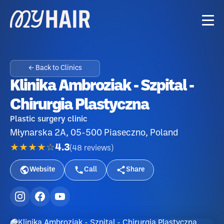
← Back to Clinics
Klinika Ambroziak - Szpital -
Chirurgia Plastyczna
Plastic surgery clinic
Młynarska 2A, 05-500 Piaseczno, Poland
★★★★☆
4.3
(
48
reviews
)
Website
Call
Share