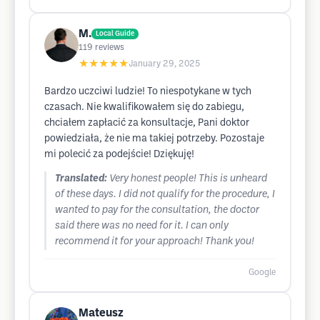
M.
Local Guide
119
reviews
★★★★★
January 29, 2025
Bardzo uczciwi ludzie! To niespotykane w tych
czasach. Nie kwalifikowałem się do zabiegu,
chciałem zapłacić za konsultacje, Pani doktor
powiedziała, że nie ma takiej potrzeby. Pozostaje
mi polecić za podejście! Dziękuję!
Translated:
Very honest people! This is unheard
of these days. I did not qualify for the procedure, I
wanted to pay for the consultation, the doctor
said there was no need for it. I can only
recommend it for your approach! Thank you!
Google
Mateusz