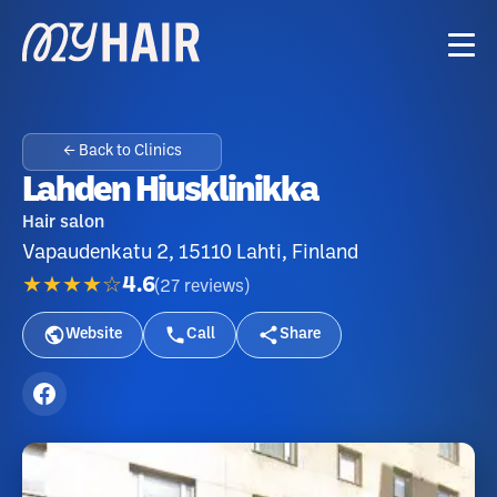
← Back to Clinics
Lahden Hiusklinikka
Hair salon
Vapaudenkatu 2, 15110 Lahti, Finland
★★★★☆
4.6
(
27
reviews
)
Website
Call
Share