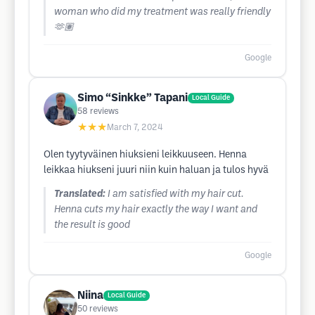
woman who did my treatment was really friendly
🫶🏽
Google
Simo “Sinkke” Tapani
Local Guide
58
reviews
★★★
March 7, 2024
Olen tyytyväinen hiuksieni leikkuuseen. Henna
leikkaa hiukseni juuri niin kuin haluan ja tulos hyvä
Translated:
I am satisfied with my hair cut.
Henna cuts my hair exactly the way I want and
the result is good
Google
Niina
Local Guide
50
reviews