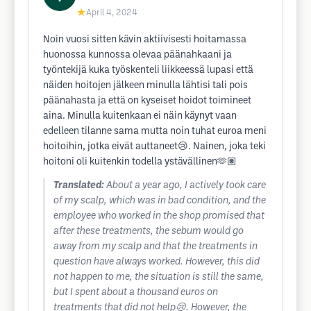
★
April 4, 2024
Noin vuosi sitten kävin aktiivisesti hoitamassa
huonossa kunnossa olevaa päänahkaani ja
työntekijä kuka työskenteli liikkeessä lupasi että
näiden hoitojen jälkeen minulla lähtisi tali pois
päänahasta ja että on kyseiset hoidot toimineet
aina. Minulla kuitenkaan ei näin käynyt vaan
edelleen tilanne sama mutta noin tuhat euroa meni
hoitoihin, jotka eivät auttaneet😢. Nainen, joka teki
hoitoni oli kuitenkin todella ystävällinen🫶🏽
Translated:
About a year ago, I actively took care
of my scalp, which was in bad condition, and the
employee who worked in the shop promised that
after these treatments, the sebum would go
away from my scalp and that the treatments in
question have always worked. However, this did
not happen to me, the situation is still the same,
but I spent about a thousand euros on
treatments that did not help😢. However, the