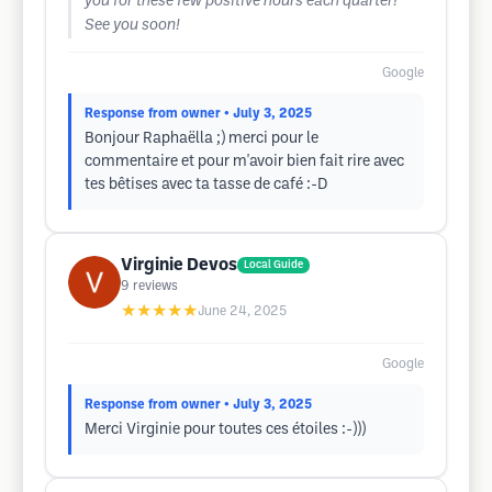
you for these few positive hours each quarter!
See you soon!
Google
Response from owner
• July 3, 2025
Bonjour Raphaëlla ;) merci pour le
commentaire et pour m'avoir bien fait rire avec
tes bêtises avec ta tasse de café :-D
Virginie Devos
Local Guide
9
reviews
★★★★★
June 24, 2025
Google
Response from owner
• July 3, 2025
Merci Virginie pour toutes ces étoiles :-)))