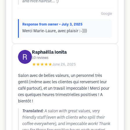
and nice haircut... :)
Google
Response from owner
• July 3, 2025
Merci Marie-Laure, avec plaisir :-))))
Raphaëlla Ionita
10
reviews
★★★★★
June 26, 2025
Salon avec de belles valeurs, un personnel très
gentil (même avec les clientes qui renversent leur
café partout), et un travail impeccable ! Merci pour
ces quelques heures trimestrielles positives ! A
bientôt !
Translated:
A salon with great values, very
friendly staff (even with clients who spill their
coffee everywhere), and impeccable work! Thank