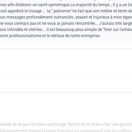
e afin d'obtenir un carré symetrique.La majorité du temps , il y a un liss
out apprécié le lissage ... la " patronne "ne fait que son métier et tente
e vos messages profondément outranciés ,vexant et injurieux à mon égard 
ne vous connais pas et ne vous ai jamais rencontrée... J'aurais très la
pos infondés et stériles... Il est beaucoup plus simple de "tirer sur l'am
notre professionalisme et le sérieux de notre entreprise.
ndé de ne pas me faire une frange "droite" et on m'en a fait une qui est
alheureusement rendue compte trop tard n'y connaissant rien en coiffure