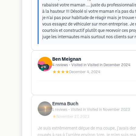
rabaissé votre maman ... juste du professionnalism
à la hauteur !!! Désolé si votre maman n'a pas du t
je n'ai pas pour habitude de réagir mais je trouv
vous essayez de véhiculer sur mon entreprise. Je 
courtois et constructif plutôt que recevoir ces pro
juge les internautes mais surtout nos clients sur 
Ben Meignan
4
reviews
• Visited in Visited in December 2024
★★★★
December 4, 2024
Emma Buch
1
reviews
• Visited in Visited in November 2023
★
November 27, 2023
Je suis extrêmement déçue de ma coupe, j'avais dema
coupés à ras à l'arrière environ 1cm, je m'en suis m