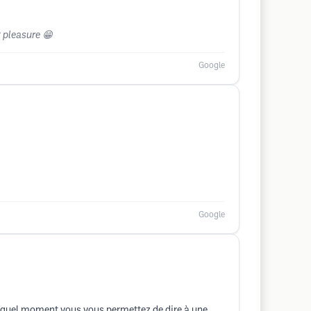
t pleasure 😁
Google
Google
 A quel moment vous vous permettez de dire à une