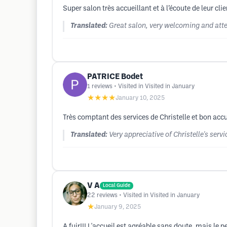
Super salon très accueillant et à l’écoute de leur c
Translated:
Great salon, very welcoming and atte
PATRICE Bodet
1
reviews
• Visited in Visited in January
★★★★
January 10, 2025
Très comptant des services de Christelle et bon accu
Translated:
Very appreciative of Christelle's se
V A
Local Guide
22
reviews
• Visited in Visited in January
★
January 9, 2025
A fuir!!! L'accueil est agréable sans doute, mais l