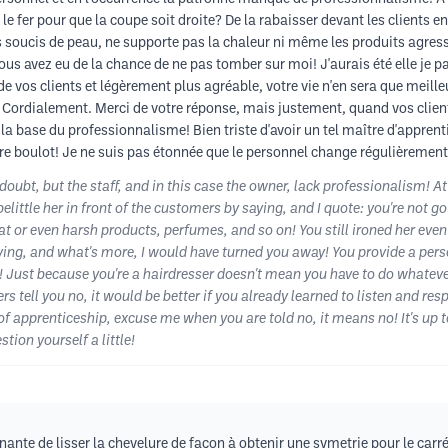
le fer pour que la coupe soit droite? De la rabaisser devant les clients en
 soucis de peau, ne supporte pas la chaleur ni même les produits agressi
us avez eu de la chance de ne pas tomber sur moi! J'aurais été elle je pa
de vos clients et légèrement plus agréable, votre vie n'en sera que meille
s! Cordialement. Merci de votre réponse, mais justement, quand vos client
, la base du professionnalisme! Bien triste d'avoir un tel maître d'appre
otre boulot! Je ne suis pas étonnée que le personnel change régulièremen
oubt, but the staff, and in this case the owner, lack professionalism! At
belittle her in front of the customers by saying, and I quote: you're not g
t or even harsh products, perfumes, and so on! You still ironed her even
aying, and what's more, I would have turned you away! You provide a person
r it! Just because you're a hairdresser doesn't mean you have to do whatev
 tell you no, it would be better if you already learned to listen and resp
 apprenticeship, excuse me when you are told no, it means no! It's up to 
tion yourself a little!
ernante de lisser la chevelure de façon à obtenir une symetrie pour le c