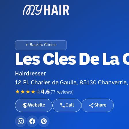
← Back to Clinics
Les Cles De La 
Hairdresser
12 Pl. Charles de Gaulle, 85130 Chanverrie
★★★★☆
4.6
(
77
reviews
)
Website
Call
Share