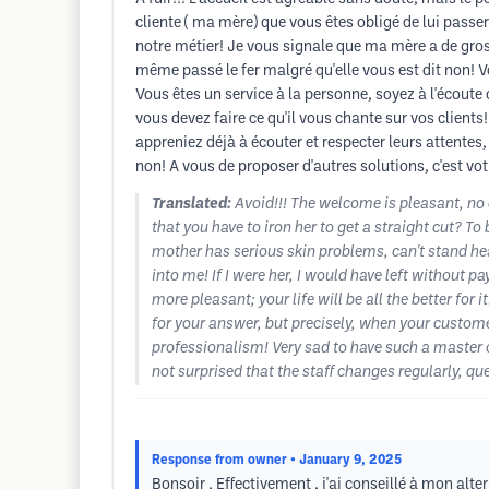
cliente ( ma mère) que vous êtes obligé de lui passer 
notre métier! Je vous signale que ma mère a de gros
même passé le fer malgré qu'elle vous est dit non! Vo
Vous êtes un service à la personne, soyez à l'écoute 
vous devez faire ce qu'il vous chante sur vos client
appreniez déjà à écouter et respecter leurs attentes
non! A vous de proposer d'autres solutions, c'est v
Translated:
Avoid!!! The welcome is pleasant, no d
that you have to iron her to get a straight cut? To 
mother has serious skin problems, can't stand hea
into me! If I were her, I would have left without p
more pleasant; your life will be all the better fo
for your answer, but precisely, when your customers
professionalism! Very sad to have such a master of
not surprised that the staff changes regularly, ques
Response from owner
• January 9, 2025
Bonsoir , Effectivement , j'ai conseillé à mon alt