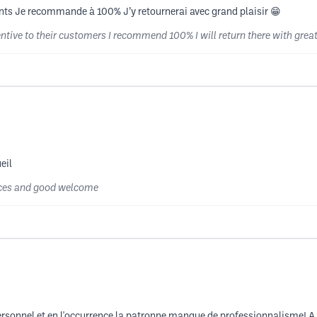
lients Je recommande à 100% J’y retournerai avec grand plaisir 😁
ntive to their customers I recommend 100% I will return there with grea
eil
rvices and good welcome
e personnel et en l'occurrence la patronne manque de professionnalisme!