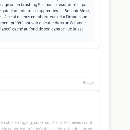
age ou un brushing !!! sinon le résultat n'est pas
 de guider au mieux ses apprenties .... Bonsoir Mme,
, à celui de mes collaborateurs et à l'image que
rgement préféré pouvoir discuter dans un échange
bulance" caché au fond de son canapé ! Je laisse
Google
 en plus en zigzag, super court et mes cheveux sont
. Ma coupe est irrécupérable je dois attendre que ça