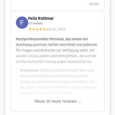
Google
Felix Rottmar
10
reviews
★★★★★
July 14, 2022
Hochprofessionelles Personal, das einem ein
durchweg positives Gefühl vermittelt und jederzeit
für Fragen und Wünsche zur Verfügung steht. Ich
würde Lincura jedem weiterempfehlen, der auf der
Suche nach einer Lösung gegen Haarausfall ist.
Translated:
Highly professional staff who give
you a consistently positive feeling and are
always available to answer your questions and
requests. I would recommend Lincura to anyone
looking for a solution to hair loss.
Show 10 more reviews ...
Google