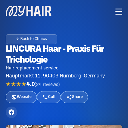
← Back to Clinics
LINCURA Haar - Praxis Für
Trichologie
Hair replacement service
Hauptmarkt 11, 90403 Nürnberg, Germany
★★★★
4.0
(
24
reviews
)
Website
Call
Share